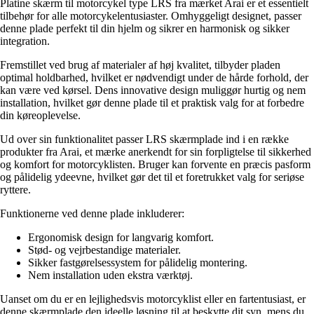
Platine skærm til motorcykel type LRS fra mærket Arai er et essentielt
tilbehør for alle motorcykelentusiaster. Omhyggeligt designet, passer
denne plade perfekt til din hjelm og sikrer en harmonisk og sikker
integration.
Fremstillet ved brug af materialer af høj kvalitet, tilbyder pladen
optimal holdbarhed, hvilket er nødvendigt under de hårde forhold, der
kan være ved kørsel. Dens innovative design muliggør hurtig og nem
installation, hvilket gør denne plade til et praktisk valg for at forbedre
din køreoplevelse.
Ud over sin funktionalitet passer LRS skærmplade ind i en række
produkter fra Arai, et mærke anerkendt for sin forpligtelse til sikkerhed
og komfort for motorcyklisten. Bruger kan forvente en præcis pasform
og pålidelig ydeevne, hvilket gør det til et foretrukket valg for seriøse
ryttere.
Funktionerne ved denne plade inkluderer:
Ergonomisk design for langvarig komfort.
Stød- og vejrbestandige materialer.
Sikker fastgørelsessystem for pålidelig montering.
Nem installation uden ekstra værktøj.
Uanset om du er en lejlighedsvis motorcyklist eller en fartentusiast, er
denne skærmplade den ideelle løsning til at beskytte dit syn, mens du