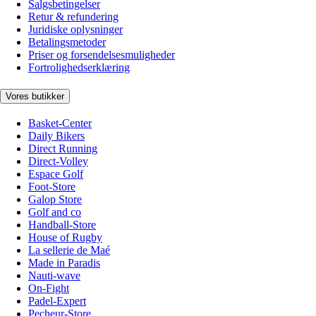
Salgsbetingelser
Retur & refundering
Juridiske oplysninger
Betalingsmetoder
Priser og forsendelsesmuligheder
Fortrolighedserklæring
Vores butikker
Basket-Center
Daily Bikers
Direct Running
Direct-Volley
Espace Golf
Foot-Store
Galop Store
Golf and co
Handball-Store
House of Rugby
La sellerie de Maé
Made in Paradis
Nauti-wave
On-Fight
Padel-Expert
Pecheur-Store