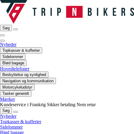
Søg
Nyheder
Topkasser & kufferter
Sidelommer
Blød bagage
Hovedtelefoner
Beskyttelse og synlighed
Navigation og kommunikation
Motorcykeludstyr
Tasker generelt
Mærker
Kundeservice i Frankrig
Sikker betaling
Nem retur
Søg
Nyheder
Topkasser & kufferter
Sidelommer
Blød bagage