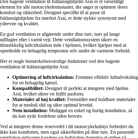
Den bageste ventilation til fuldansigtshjelm Arai er et væsentligt
element for alle motorcykelentusiaster, der søger at optimere deres
komfort og sikkerhed. Designet specifikt til at passe til
fuldansigtshjelme fra mærket Arai, er dette stykke synonymt med
ydeevne og kvalitet.
En god ventilation er afgørende under dine ture, især på lange
udflugter eller i varmt vejr. Dette ventilationssystem sikrer en
tilstrækkelig luftcirkulation inde i hjelmen, hvilket hjælper med at
opretholde en behagelig temperatur selv under de varmeste forhold.
Her er nogle bemærkelsesværdige funktioner ved den bageste
ventilation til fuldansigtshjelm Arai:
Optimering af luftcirkulation:
Fremmer effektiv luftudveksling
for en behagelig kørsel.
Kompatibilitet:
Designet til perfekt at integrere med hjelme
Arai, hvilket sikrer en fejlfri pasform.
Materialer af høj kvalitet:
Fremstillet med holdbare materialer
for at modstå slid og sikre optimal levetid.
Nem installation:
Muliggør en enkel og hurtig installation, så
du kan nyde fordelene uden besvær.
Ved at integrere denne reservedel i dit motorcykeludstyr forbedrer du
ikke kun komforten, men også sikkerheden på dine ture. En passende
ventilation reducerer kondens og forhindrer dannelse af striber på