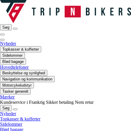
Søg
Nyheder
Topkasser & kufferter
Sidelommer
Blød bagage
Hovedtelefoner
Beskyttelse og synlighed
Navigation og kommunikation
Motorcykeludstyr
Tasker generelt
Mærker
Kundeservice i Frankrig
Sikker betaling
Nem retur
Søg
Nyheder
Topkasser & kufferter
Sidelommer
Blød bagage