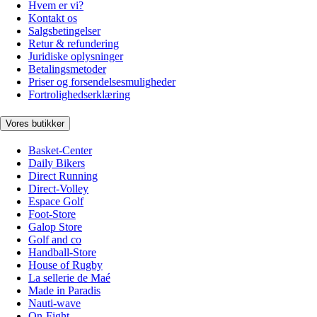
Hvem er vi?
Kontakt os
Salgsbetingelser
Retur & refundering
Juridiske oplysninger
Betalingsmetoder
Priser og forsendelsesmuligheder
Fortrolighedserklæring
Vores butikker
Basket-Center
Daily Bikers
Direct Running
Direct-Volley
Espace Golf
Foot-Store
Galop Store
Golf and co
Handball-Store
House of Rugby
La sellerie de Maé
Made in Paradis
Nauti-wave
On-Fight