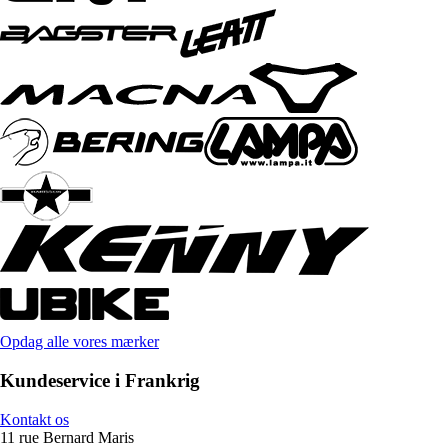
Opdag alle vores mærker
Kundeservice i Frankrig
Kontakt os
11 rue Bernard Maris