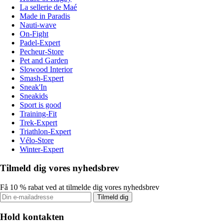
La sellerie de Maé
Made in Paradis
Nauti-wave
On-Fight
Padel-Expert
Pecheur-Store
Pet and Garden
Slowood Interior
Smash-Expert
Sneak'In
Sneakids
Sport is good
Training-Fit
Trek-Expert
Triathlon-Expert
Vélo-Store
Winter-Expert
Tilmeld dig vores nyhedsbrev
Få 10 % rabat ved at tilmelde dig vores nyhedsbrev
Tilmeld dig
Hold kontakten