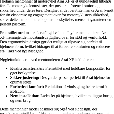
Hjelmen mentonnier til motorcykel Arai XF er et uundgåeligt tilbehør
for alle motorcykelentusiaster, der ønsker at forene komfort og
sikkerhed under deres ture. Designet af det berømte mærke Arai, kendt
for sin ekspertise og engagement over for motorcyklisters sikkerhed,
sikrer dette mentonnier en optimal beskyttelse, mens det garanterer en
perfekt pasform.
Fremstillet med materialer af høj kvalitet tilbyder mentonnieren Arai
XF fremragende modstandsdygtighed over for stød og vejrforhold.
Den ergonomiske design gør det muligt at tilpasse sig perfekt til
hjelmens form, hvilket bidrager til at forbedre komforten og reducere
støj, især ved høj hastighed.
Nøglefunktionerne ved mentonnieren Arai XF inkluderer :
Kvalitetsmaterialer:
Fremstillet med holdbare kompositter for
øget beskyttelse.
Sikker justering:
Design der passer perfekt til Arai hjelme for
optimal støtte.
Forbedret komfort:
Reduktion af vindstøj og bedre termisk
isolation.
Nem installation:
Lades let på hjelmen, hvilket muliggør hurtig
og nem brug.
Dette mentonnier model adskiller sig også ved sit design, der
respekterer æstetikken af hjelme, og tilbyder et moderne og sportligt