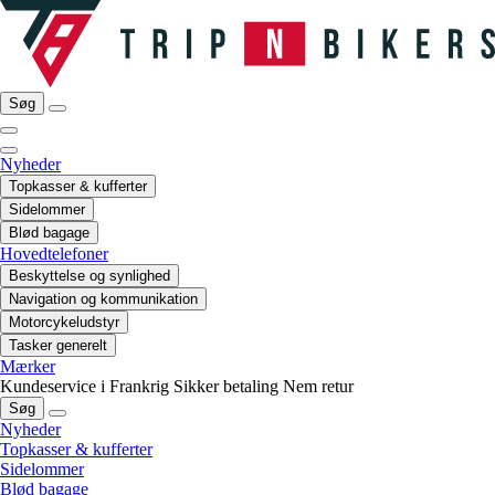
Søg
Nyheder
Topkasser & kufferter
Sidelommer
Blød bagage
Hovedtelefoner
Beskyttelse og synlighed
Navigation og kommunikation
Motorcykeludstyr
Tasker generelt
Mærker
Kundeservice i Frankrig
Sikker betaling
Nem retur
Søg
Nyheder
Topkasser & kufferter
Sidelommer
Blød bagage