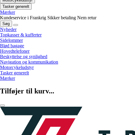
Motorcykeludstyr
Tasker generelt
Mærker
Kundeservice i Frankrig
Sikker betaling
Nem retur
Søg
Nyheder
Topkasser & kufferter
Sidelommer
Blød bagage
Hovedtelefoner
Beskyttelse og synlighed
Navigation og kommunikation
Motorcykeludstyr
Tasker generelt
Mærker
Tilføjer til kurv...