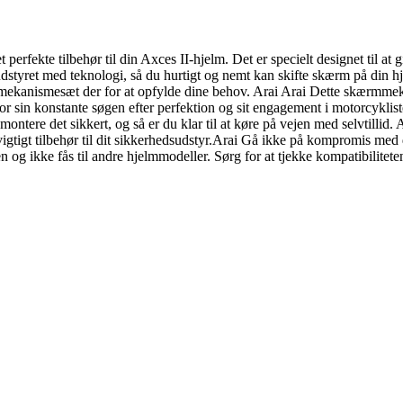
fekte tilbehør til din Axces II-hjelm. Det er specielt designet til at g
yret med teknologi, så du hurtigt og nemt kan skifte skærm på din hje
rmmekanismesæt der for at opfylde dine behov. Arai Arai Dette skærmmek
for sin konstante søgen efter perfektion og sit engagement i motorcykli
t montere det sikkert, og så er du klar til at køre på vejen med selvtilli
vigtigt tilbehør til dit sikkerhedsudstyr.Arai Gå ikke på kompromis med 
og ikke fås til andre hjelmmodeller. Sørg for at tjekke kompatibiliteten