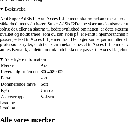
Beskrivelse
Arai Super AdSis I2 Arai Axces II-hjelmens skærmmekanismesæt er det per
sikkerhed, mens du kører. Super AdSis I2Denne skærmmekanisme er udst
solrig dag eller en skærm til bedre synlighed om natten, er dette skæ
kvalitet og holdbarhed, som du kan stole på. er kendt i hjelmbranchen 
passer perfekt til Axces II-hjelmen fra . Det tager kun et par minutter a
professionel rytter, er dette skærmmekanismesæt til Axces II-hjelme et 
autres Bemærk, at dette produkt udelukkende passer til Axces II-hjelmen 
Yderligere information
Mærke
Arai
Leverandør reference
8004089002
Farve
sort
Dominerende farve
Sort
Køn
Unisex
Aldersgruppe
Voksen
Loading...
Loading...
Alle vores mærker