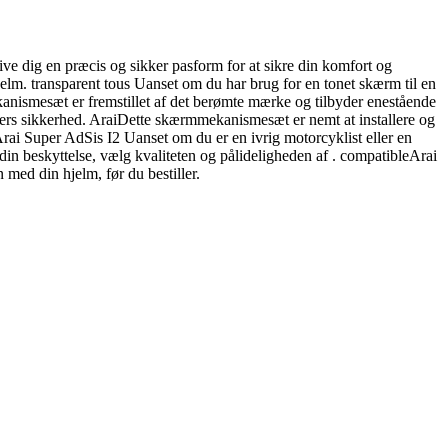
ive dig en præcis og sikker pasform for at sikre din komfort og
lm. transparent tous Uanset om du har brug for en tonet skærm til en
anismesæt er fremstillet af det berømte mærke og tilbyder enestående
sters sikkerhed. AraiDette skærmmekanismesæt er nemt at installere og
d. Arai Super AdSis I2 Uanset om du er en ivrig motorcyklist eller en
din beskyttelse, vælg kvaliteten og pålideligheden af . compatibleArai
 med din hjelm, før du bestiller.