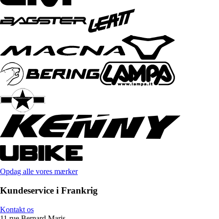
Opdag alle vores mærker
Kundeservice i Frankrig
Kontakt os
11 rue Bernard Maris