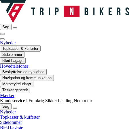
Søg
Nyheder
Topkasser & kufferter
Sidelommer
Blød bagage
Hovedtelefoner
Beskyttelse og synlighed
Navigation og kommunikation
Motorcykeludstyr
Tasker generelt
Mærker
Kundeservice i Frankrig
Sikker betaling
Nem retur
Søg
Nyheder
Topkasser & kufferter
Sidelommer
Blød bagage