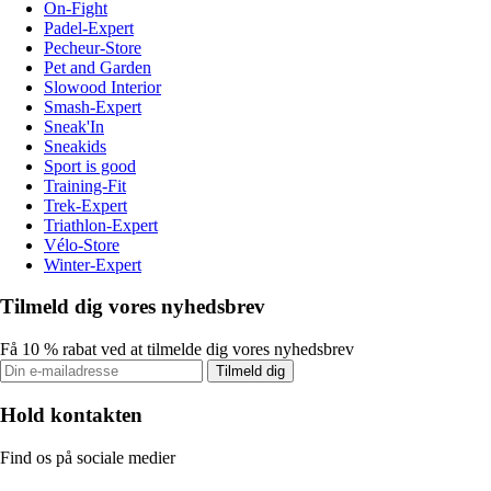
On-Fight
Padel-Expert
Pecheur-Store
Pet and Garden
Slowood Interior
Smash-Expert
Sneak'In
Sneakids
Sport is good
Training-Fit
Trek-Expert
Triathlon-Expert
Vélo-Store
Winter-Expert
Tilmeld dig vores nyhedsbrev
Få 10 % rabat ved at tilmelde dig vores nyhedsbrev
Tilmeld dig
Hold kontakten
Find os på sociale medier