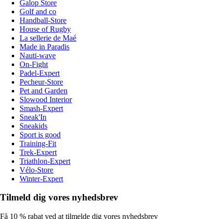
Galop Store
Golf and co
Handball-Store
House of Rugby
La sellerie de Maé
Made in Paradis
Nauti-wave
On-Fight
Padel-Expert
Pecheur-Store
Pet and Garden
Slowood Interior
Smash-Expert
Sneak'In
Sneakids
Sport is good
Training-Fit
Trek-Expert
Triathlon-Expert
Vélo-Store
Winter-Expert
Tilmeld dig vores nyhedsbrev
Få 10 % rabat ved at tilmelde dig vores nyhedsbrev