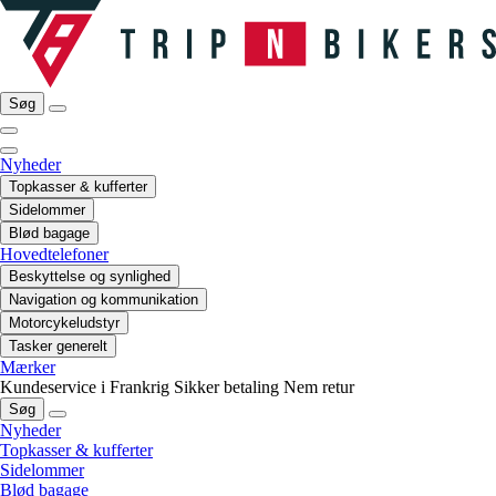
Søg
Nyheder
Topkasser & kufferter
Sidelommer
Blød bagage
Hovedtelefoner
Beskyttelse og synlighed
Navigation og kommunikation
Motorcykeludstyr
Tasker generelt
Mærker
Kundeservice i Frankrig
Sikker betaling
Nem retur
Søg
Nyheder
Topkasser & kufferter
Sidelommer
Blød bagage