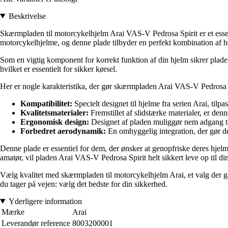
Beskrivelse
Skærmpladen til motorcykelhjelm Arai VAS-V Pedrosa Spirit er et essenti
motorcykelhjelme, og denne plade tilbyder en perfekt kombination af 
Som en vigtig komponent for korrekt funktion af din hjelm sikrer plade
hvilket er essentielt for sikker kørsel.
Her er nogle karakteristika, der gør skærmpladen Arai VAS-V Pedrosa Spi
Kompatibilitet:
Specielt designet til hjelme fra serien Arai, til
Kvalitetsmaterialer:
Fremstillet af slidstærke materialer, er de
Ergonomisk design:
Designet af pladen muliggør nem adgang til
Forbedret aerodynamik:
En omhyggelig integration, der gør de
Denne plade er essentiel for dem, der ønsker at genopfriske deres hjel
amatør, vil pladen Arai VAS-V Pedrosa Spirit helt sikkert leve op til di
Vælg kvalitet med skærmpladen til motorcykelhjelm Arai, et valg der gar
du tager på vejen: vælg det bedste for din sikkerhed.
Yderligere information
Mærke
Arai
Leverandør reference
8003200001