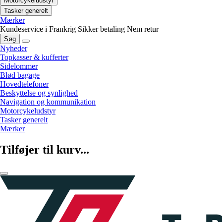
Motorcykeludstyr
Tasker generelt
Mærker
Kundeservice i Frankrig
Sikker betaling
Nem retur
Søg
Nyheder
Topkasser & kufferter
Sidelommer
Blød bagage
Hovedtelefoner
Beskyttelse og synlighed
Navigation og kommunikation
Motorcykeludstyr
Tasker generelt
Mærker
Tilføjer til kurv...