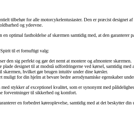
elt tilbehør for alle motorcykelentusiaster. Den er præcist designet af
holdbarhed og ydeevne.
n en optimal fastholdelse af skærmen samtidig med, at den garanterer p
rit til et fornuftigt valg:
passer den sig perfekt og gør det nemt at montere og afmontere skærmen.
nne plade designet til at modstå udfordringerne ved kørsel, samtidig med
 skærmen, hvilket gør brugen intuitiv under dine kørsler.
t muligt for din hjelm at bevare bedre aerodynamiske egenskaber under
m med stykker af exceptionel kvalitet, som er synonymt med pålidelighed
ne forventninger til sikkerhed og komfort.
anterer en forbedret køreoplevelse, samtidig med at det beskytter din ud