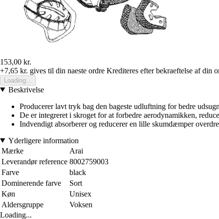
153,00 kr.
+7,65 kr.
gives til din naeste ordre
Krediteres efter bekraeftelse af din o
Loading...
Beskrivelse
Producerer lavt tryk bag den bageste udluftning for bedre udsugn
De er integreret i skroget for at forbedre aerodynamikken, reducer
Indvendigt absorberer og reducerer en lille skumdæmper overdrev
Yderligere information
Mærke
Arai
Leverandør reference
8002759003
Farve
black
Dominerende farve
Sort
Køn
Unisex
Aldersgruppe
Voksen
Loading...