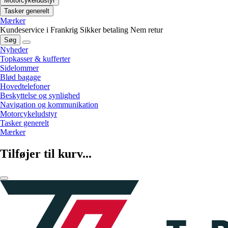
Motorcykeludstyr
Tasker generelt
Mærker
Kundeservice i Frankrig
Sikker betaling
Nem retur
Søg
Nyheder
Topkasser & kufferter
Sidelommer
Blød bagage
Hovedtelefoner
Beskyttelse og synlighed
Navigation og kommunikation
Motorcykeludstyr
Tasker generelt
Mærker
Tilføjer til kurv...