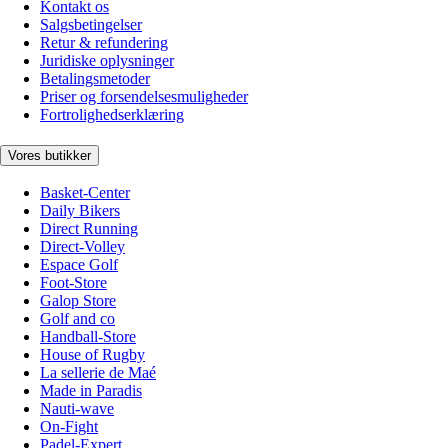
Kontakt os
Salgsbetingelser
Retur & refundering
Juridiske oplysninger
Betalingsmetoder
Priser og forsendelsesmuligheder
Fortrolighedserklæring
Vores butikker
Basket-Center
Daily Bikers
Direct Running
Direct-Volley
Espace Golf
Foot-Store
Galop Store
Golf and co
Handball-Store
House of Rugby
La sellerie de Maé
Made in Paradis
Nauti-wave
On-Fight
Padel-Expert