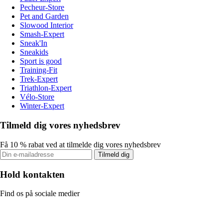
Pecheur-Store
Pet and Garden
Slowood Interior
Smash-Expert
Sneak'In
Sneakids
Sport is good
Training-Fit
Trek-Expert
Triathlon-Expert
Vélo-Store
Winter-Expert
Tilmeld dig vores nyhedsbrev
Få 10 % rabat ved at tilmelde dig vores nyhedsbrev
Tilmeld dig
Hold kontakten
Find os på sociale medier