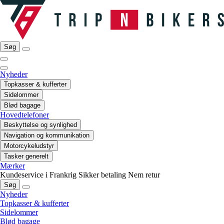
Søg
Nyheder
Topkasser & kufferter
Sidelommer
Blød bagage
Hovedtelefoner
Beskyttelse og synlighed
Navigation og kommunikation
Motorcykeludstyr
Tasker generelt
Mærker
Kundeservice i Frankrig
Sikker betaling
Nem retur
Søg
Nyheder
Topkasser & kufferter
Sidelommer
Blød bagage