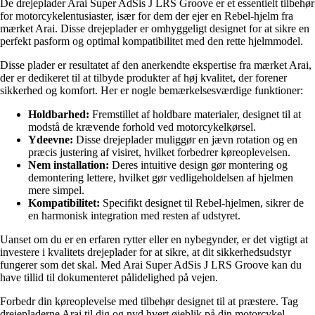
De drejeplader Arai Super AdSis J LRS Groove er et essentielt tilbehør
for motorcykelentusiaster, især for dem der ejer en Rebel-hjelm fra
mærket Arai. Disse drejeplader er omhyggeligt designet for at sikre en
perfekt pasform og optimal kompatibilitet med den rette hjelmmodel.
Disse plader er resultatet af den anerkendte ekspertise fra mærket Arai,
der er dedikeret til at tilbyde produkter af høj kvalitet, der forener
sikkerhed og komfort. Her er nogle bemærkelsesværdige funktioner:
Holdbarhed:
Fremstillet af holdbare materialer, designet til at
modstå de krævende forhold ved motorcykelkørsel.
Ydeevne:
Disse drejeplader muliggør en jævn rotation og en
præcis justering af visiret, hvilket forbedrer køreoplevelsen.
Nem installation:
Deres intuitive design gør montering og
demontering lettere, hvilket gør vedligeholdelsen af hjelmen
mere simpel.
Kompatibilitet:
Specifikt designet til Rebel-hjelmen, sikrer de
en harmonisk integration med resten af udstyret.
Uanset om du er en erfaren rytter eller en nybegynder, er det vigtigt at
investere i kvalitets drejeplader for at sikre, at dit sikkerhedsudstyr
fungerer som det skal. Med Arai Super AdSis J LRS Groove kan du
have tillid til dokumenteret pålidelighed på vejen.
Forbedr din køreoplevelse med tilbehør designet til at præstere. Tag
drejepladerne Arai til dig og nyd hvert øjeblik på din motorcykel.