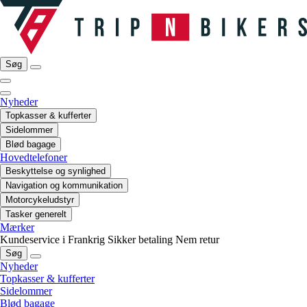
Søg
Nyheder
Topkasser & kufferter
Sidelommer
Blød bagage
Hovedtelefoner
Beskyttelse og synlighed
Navigation og kommunikation
Motorcykeludstyr
Tasker generelt
Mærker
Kundeservice i Frankrig
Sikker betaling
Nem retur
Søg
Nyheder
Topkasser & kufferter
Sidelommer
Blød bagage