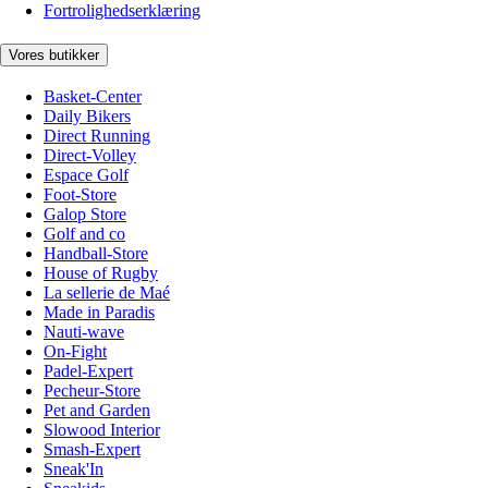
Fortrolighedserklæring
Vores butikker
Basket-Center
Daily Bikers
Direct Running
Direct-Volley
Espace Golf
Foot-Store
Galop Store
Golf and co
Handball-Store
House of Rugby
La sellerie de Maé
Made in Paradis
Nauti-wave
On-Fight
Padel-Expert
Pecheur-Store
Pet and Garden
Slowood Interior
Smash-Expert
Sneak'In