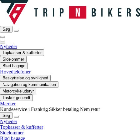
Søg
Nyheder
Topkasser & kufferter
Sidelommer
Blød bagage
Hovedtelefoner
Beskyttelse og synlighed
Navigation og kommunikation
Motorcykeludstyr
Tasker generelt
Mærker
Kundeservice i Frankrig
Sikker betaling
Nem retur
Søg
Nyheder
Topkasser & kufferter
Sidelommer
Blød bagage