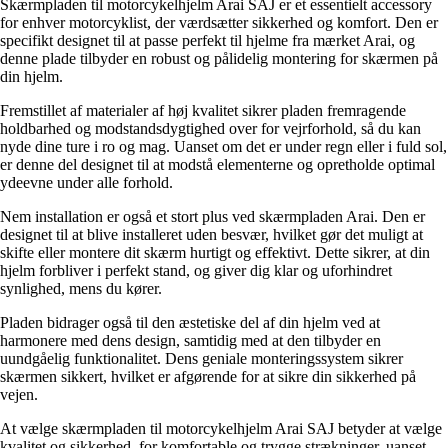
Skærmpladen til motorcykelhjelm Arai SAJ er et essentielt accessory
for enhver motorcyklist, der værdsætter sikkerhed og komfort. Den er
specifikt designet til at passe perfekt til hjelme fra mærket Arai, og
denne plade tilbyder en robust og pålidelig montering for skærmen på
din hjelm.
Fremstillet af materialer af høj kvalitet sikrer pladen fremragende
holdbarhed og modstandsdygtighed over for vejrforhold, så du kan
nyde dine ture i ro og mag. Uanset om det er under regn eller i fuld sol,
er denne del designet til at modstå elementerne og opretholde optimal
ydeevne under alle forhold.
Nem installation er også et stort plus ved skærmpladen Arai. Den er
designet til at blive installeret uden besvær, hvilket gør det muligt at
skifte eller montere dit skærm hurtigt og effektivt. Dette sikrer, at din
hjelm forbliver i perfekt stand, og giver dig klar og uforhindret
synlighed, mens du kører.
Pladen bidrager også til den æstetiske del af din hjelm ved at
harmonere med dens design, samtidig med at den tilbyder en
uundgåelig funktionalitet. Dens geniale monteringssystem sikrer
skærmen sikkert, hvilket er afgørende for at sikre din sikkerhed på
vejen.
At vælge skærmpladen til motorcykelhjelm Arai SAJ betyder at vælge
kvalitet og sikkerhed, for komfortable og trygge strækninger, uanset