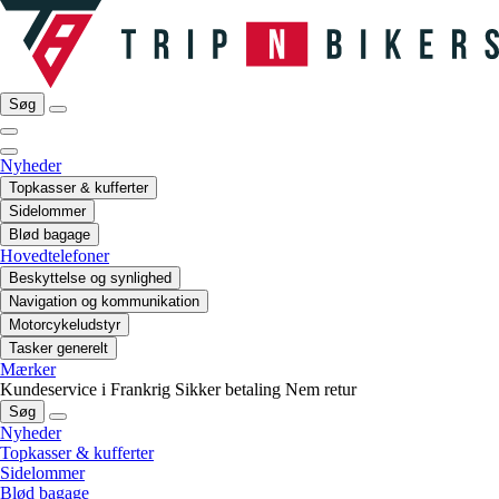
Søg
Nyheder
Topkasser & kufferter
Sidelommer
Blød bagage
Hovedtelefoner
Beskyttelse og synlighed
Navigation og kommunikation
Motorcykeludstyr
Tasker generelt
Mærker
Kundeservice i Frankrig
Sikker betaling
Nem retur
Søg
Nyheder
Topkasser & kufferter
Sidelommer
Blød bagage