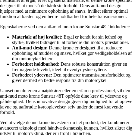
Fremstillet af ergal, et let og stærkt materiale, er denne krone specifikt
designet til at modstå de hårdeste forhold. Dens anti-mud design
hjælper med at minimere ophobning af snavs, hvilket sikrer optimal
funktion af kæden og en bedre holdbarhed for hele transmissionen.
Egenskaberne ved den anti-mud moto krone Sunstar 48T inkluderer:
Materiale af høj kvalitet:
Ergal er kendt for sin lethed og
styrke, hvilket bidrager til at forbedre din motors præstationer.
Anti-mud design:
Denne krone er designet til at reducere
ophobning af mudder og snavs, hvilket gør vedligeholdelsen af
din motorcykel lettere.
Forbedret holdbarhed:
Dens robuste konstruktion giver en
fremragende levetid, ideel til eventyrlystne ryttere.
Forbedret ydeevne:
Den optimerer transmissionsforholdet og
giver dermed en bedre respons fra din motorcykel.
Uanset om du er en amatørkører eller en erfaren professionel, vil den
anti-mud moto krone Sunstar 48T opfylde dine krav til ydeevne og
pålidelighed. Dens innovative design giver dig mulighed for at opleve
jævne og uafbrudte køreoplevelser, selv under de mest krævende
forhold.
Ved at vælge denne krone investerer du i et produkt, der kombinerer
avanceret teknologi med håndværksmæssig kunnen, hvilket sikrer dig
udstyr til motorcykling, der er i front i branchen.