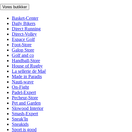
Vores butikker
Basket-Center
Daily Bikers
Direct Running
Direct-Volley
Espace Golf
Foot-Store
Galop Store
Golf and co
Handball-Store
House of Rugby
La sellerie de Maé
Made in Paradis
Nauti-wave
On-Fight
Padel-Expert
Pecheur-Store
Pet and Garden
Slowood Interior
Smash-Expert
Sneak'In
Sneakids
Sport is good