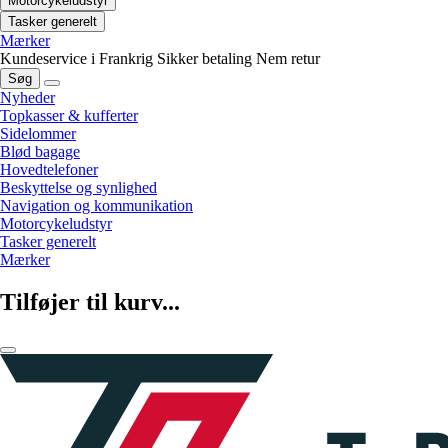
Motorcykeludstyr
Tasker generelt
Mærker
Kundeservice i Frankrig
Sikker betaling
Nem retur
Søg
Nyheder
Topkasser & kufferter
Sidelommer
Blød bagage
Hovedtelefoner
Beskyttelse og synlighed
Navigation og kommunikation
Motorcykeludstyr
Tasker generelt
Mærker
Tilføjer til kurv...