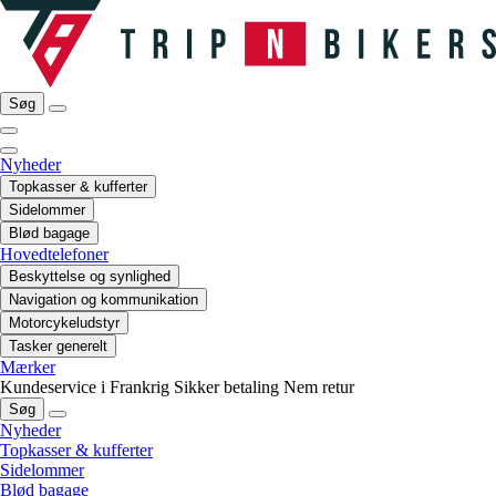
Søg
Nyheder
Topkasser & kufferter
Sidelommer
Blød bagage
Hovedtelefoner
Beskyttelse og synlighed
Navigation og kommunikation
Motorcykeludstyr
Tasker generelt
Mærker
Kundeservice i Frankrig
Sikker betaling
Nem retur
Søg
Nyheder
Topkasser & kufferter
Sidelommer
Blød bagage