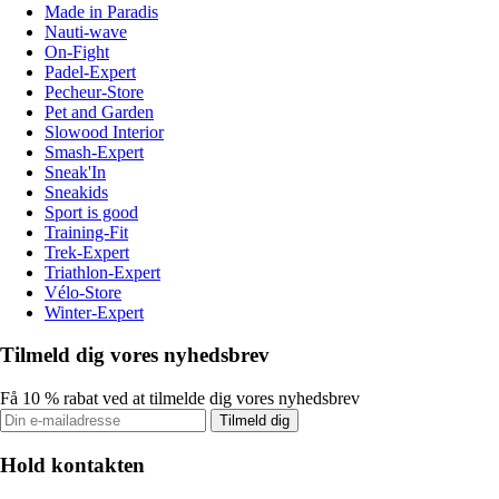
Made in Paradis
Nauti-wave
On-Fight
Padel-Expert
Pecheur-Store
Pet and Garden
Slowood Interior
Smash-Expert
Sneak'In
Sneakids
Sport is good
Training-Fit
Trek-Expert
Triathlon-Expert
Vélo-Store
Winter-Expert
Tilmeld dig vores nyhedsbrev
Få 10 % rabat ved at tilmelde dig vores nyhedsbrev
Tilmeld dig
Hold kontakten