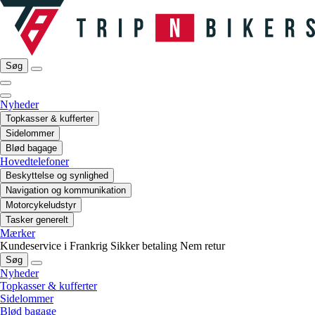
Søg
Nyheder
Topkasser & kufferter
Sidelommer
Blød bagage
Hovedtelefoner
Beskyttelse og synlighed
Navigation og kommunikation
Motorcykeludstyr
Tasker generelt
Mærker
Kundeservice i Frankrig
Sikker betaling
Nem retur
Søg
Nyheder
Topkasser & kufferter
Sidelommer
Blød bagage