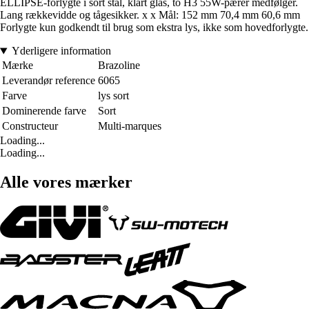
ELLIPSE-forlygte i sort stål, klart glas, to H3 55W-pærer medfølger.
Lang rækkevidde og tågesikker. x x Mål: 152 mm 70,4 mm 60,6 mm
Forlygte kun godkendt til brug som ekstra lys, ikke som hovedforlygte.
Yderligere information
Mærke
Brazoline
Leverandør reference
6065
Farve
lys sort
Dominerende farve
Sort
Constructeur
Multi-marques
Loading...
Loading...
Alle vores mærker