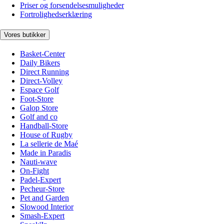
Priser og forsendelsesmuligheder
Fortrolighedserklæring
Vores butikker
Basket-Center
Daily Bikers
Direct Running
Direct-Volley
Espace Golf
Foot-Store
Galop Store
Golf and co
Handball-Store
House of Rugby
La sellerie de Maé
Made in Paradis
Nauti-wave
On-Fight
Padel-Expert
Pecheur-Store
Pet and Garden
Slowood Interior
Smash-Expert