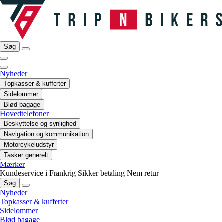
Søg
Nyheder
Topkasser & kufferter
Sidelommer
Blød bagage
Hovedtelefoner
Beskyttelse og synlighed
Navigation og kommunikation
Motorcykeludstyr
Tasker generelt
Mærker
Kundeservice i Frankrig
Sikker betaling
Nem retur
Søg
Nyheder
Topkasser & kufferter
Sidelommer
Blød bagage