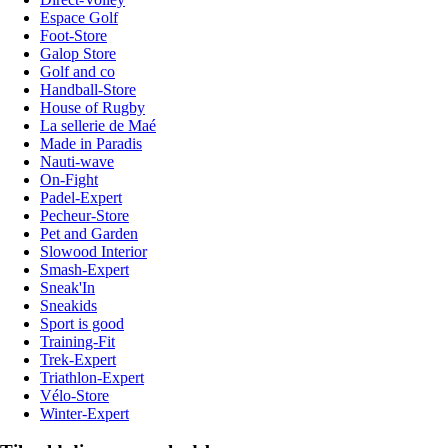
Espace Golf
Foot-Store
Galop Store
Golf and co
Handball-Store
House of Rugby
La sellerie de Maé
Made in Paradis
Nauti-wave
On-Fight
Padel-Expert
Pecheur-Store
Pet and Garden
Slowood Interior
Smash-Expert
Sneak'In
Sneakids
Sport is good
Training-Fit
Trek-Expert
Triathlon-Expert
Vélo-Store
Winter-Expert