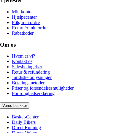
Tjenester
Min konto
Hjælpecenter
Følg min ordre
Returnér min ordre
Rabatkoder
Om os
Hvem er vi?
Kontakt os
Salgsbetingelser
Retur & refundering
Juridiske oplysninger
Betalingsmetoder
Priser og forsendelsesmuligheder
Fortrolighedserklæring
Vores butikker
Basket-Center
Daily Bikers
Direct Running
Direct-Volley