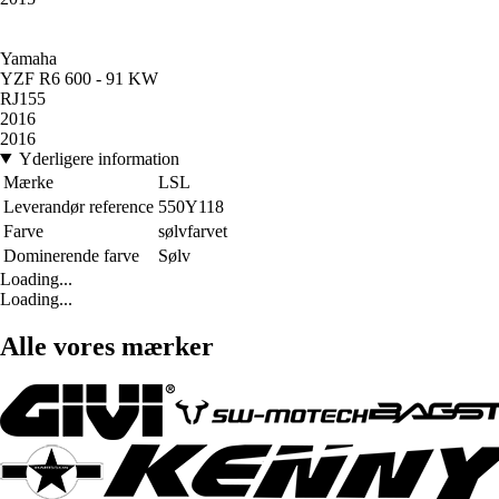
Yamaha
YZF R6 600 - 91 KW
RJ155
2016
2016
Yderligere information
Mærke
LSL
Leverandør reference
550Y118
Farve
sølvfarvet
Dominerende farve
Sølv
Loading...
Loading...
Alle vores mærker