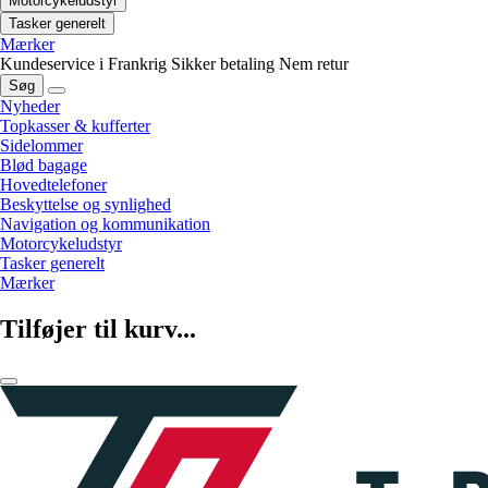
Motorcykeludstyr
Tasker generelt
Mærker
Kundeservice i Frankrig
Sikker betaling
Nem retur
Søg
Nyheder
Topkasser & kufferter
Sidelommer
Blød bagage
Hovedtelefoner
Beskyttelse og synlighed
Navigation og kommunikation
Motorcykeludstyr
Tasker generelt
Mærker
Tilføjer til kurv...