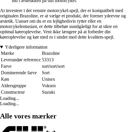
ind i æstetikken på din motorcykel.
At investere i det venstre motorcykel-spejl, der er kompatibelt med
originalen Brazoline, er at vælge et produkt, der forener ydeevne og
æstetik. Uanset om du er en lejlighedsvis rytter eller en
motorcykelentusiast, er dette tilbehør uundgåeligt for at sikre en
optimal køreoplevelse. Vent ikke længere på at forbedre din
køreoplevelse og kør med ro i sindet med dette kvalitets-spejl.
Yderligere information
Mærke
Brazoline
Leverandør reference
53313
Farve
sort/sort/sort
Dominerende farve
Sort
Køn
Unisex
Aldersgruppe
Voksen
Constructeur
Suzuki
Loading...
Loading...
Alle vores mærker