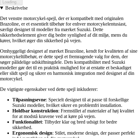
Loading...
Beskrivelse
Det venstre motorcykel-spejl, der er kompatibelt med originalen
Brazoline, er et essentielt tilbehør for enhver motorcykelentusiast,
særligt designet til modeller fra mærket Suzuki. Dette
sikkerhedselement giver dig bedre synlighed af dit miljø, mens du
kører, hvilket øger din sikkerhed på vejen.
Omhyggeligt designet af mærket Brazoline, kendt for kvaliteten af sine
motorcykeltilbehør, er dette spejl et fremragende valg for dem, der
søger pålidelige udskiftningdele. Dets kompatibilitet med Suzuki
modeller gør det til en praktisk mulighed for at erstatte et beskadiget
eller slidt spejl og sikrer en harmonisk integration med designet af din
motorcykel.
De vigtigste egenskaber ved dette spejl inkluderer:
Tilpasningsevne
: Specielt designet til at passe til forskellige
Suzuki modeller, hvilket sikrer en problemfri installation.
Holdbar konstruktion
: Fremstillet af materialer af høj kvalitet
for at modstå kravene ved at køre på vejen.
Funktionalitet
: Tilbyder klar og bred udsigt for bedre
sikkerhed.
Ergonomisk design
: Stilet, moderne design, der passer perfekt