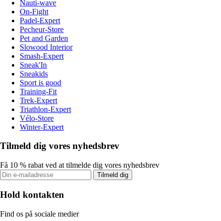
Nauti-wave
On-Fight
Padel-Expert
Pecheur-Store
Pet and Garden
Slowood Interior
Smash-Expert
Sneak'In
Sneakids
Sport is good
Training-Fit
Trek-Expert
Triathlon-Expert
Vélo-Store
Winter-Expert
Tilmeld dig vores nyhedsbrev
Få 10 % rabat ved at tilmelde dig vores nyhedsbrev
Tilmeld dig
Hold kontakten
Find os på sociale medier