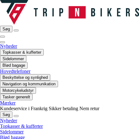
Søg
Nyheder
Topkasser & kufferter
Sidelommer
Blød bagage
Hovedtelefoner
Beskyttelse og synlighed
Navigation og kommunikation
Motorcykeludstyr
Tasker generelt
Mærker
Kundeservice i Frankrig
Sikker betaling
Nem retur
Søg
Nyheder
Topkasser & kufferter
Sidelommer
Blød bagage