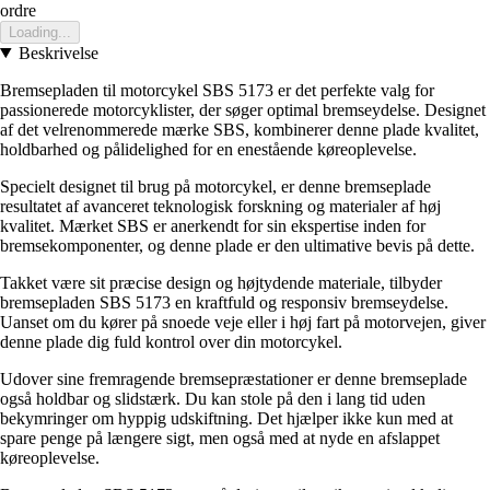
ordre
Loading...
Beskrivelse
Bremsepladen til motorcykel SBS 5173 er det perfekte valg for
passionerede motorcyklister, der søger optimal bremseydelse. Designet
af det velrenommerede mærke SBS, kombinerer denne plade kvalitet,
holdbarhed og pålidelighed for en enestående køreoplevelse.
Specielt designet til brug på motorcykel, er denne bremseplade
resultatet af avanceret teknologisk forskning og materialer af høj
kvalitet. Mærket SBS er anerkendt for sin ekspertise inden for
bremsekomponenter, og denne plade er den ultimative bevis på dette.
Takket være sit præcise design og højtydende materiale, tilbyder
bremsepladen SBS 5173 en kraftfuld og responsiv bremseydelse.
Uanset om du kører på snoede veje eller i høj fart på motorvejen, giver
denne plade dig fuld kontrol over din motorcykel.
Udover sine fremragende bremsepræstationer er denne bremseplade
også holdbar og slidstærk. Du kan stole på den i lang tid uden
bekymringer om hyppig udskiftning. Det hjælper ikke kun med at
spare penge på længere sigt, men også med at nyde en afslappet
køreoplevelse.