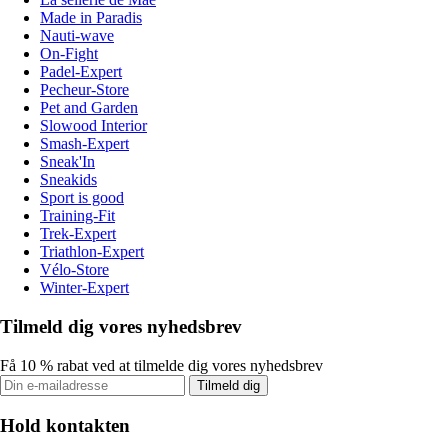
Made in Paradis
Nauti-wave
On-Fight
Padel-Expert
Pecheur-Store
Pet and Garden
Slowood Interior
Smash-Expert
Sneak'In
Sneakids
Sport is good
Training-Fit
Trek-Expert
Triathlon-Expert
Vélo-Store
Winter-Expert
Tilmeld dig vores nyhedsbrev
Få 10 % rabat ved at tilmelde dig vores nyhedsbrev
Tilmeld dig
Hold kontakten