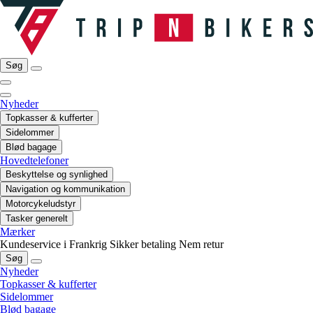
Søg
Nyheder
Topkasser & kufferter
Sidelommer
Blød bagage
Hovedtelefoner
Beskyttelse og synlighed
Navigation og kommunikation
Motorcykeludstyr
Tasker generelt
Mærker
Kundeservice i Frankrig
Sikker betaling
Nem retur
Søg
Nyheder
Topkasser & kufferter
Sidelommer
Blød bagage