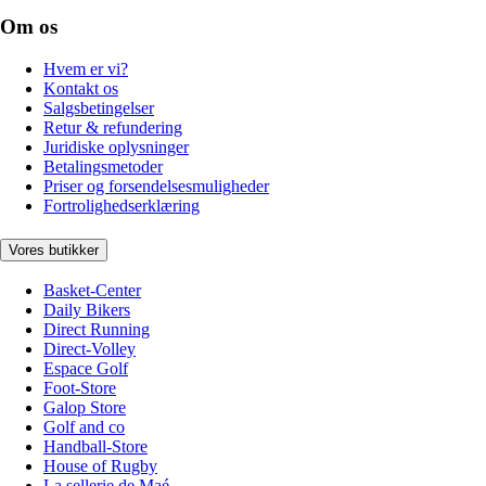
Om os
Hvem er vi?
Kontakt os
Salgsbetingelser
Retur & refundering
Juridiske oplysninger
Betalingsmetoder
Priser og forsendelsesmuligheder
Fortrolighedserklæring
Vores butikker
Basket-Center
Daily Bikers
Direct Running
Direct-Volley
Espace Golf
Foot-Store
Galop Store
Golf and co
Handball-Store
House of Rugby
La sellerie de Maé