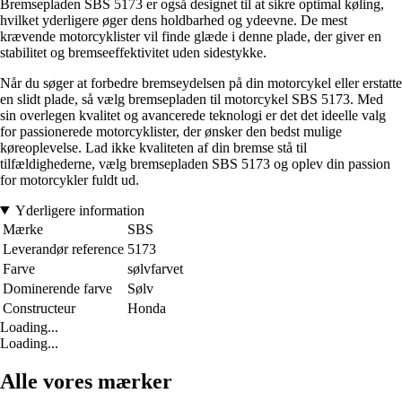
Bremsepladen SBS 5173 er også designet til at sikre optimal køling,
hvilket yderligere øger dens holdbarhed og ydeevne. De mest
krævende motorcyklister vil finde glæde i denne plade, der giver en
stabilitet og bremseeffektivitet uden sidestykke.
Når du søger at forbedre bremseydelsen på din motorcykel eller erstatte
en slidt plade, så vælg bremsepladen til motorcykel SBS 5173. Med
sin overlegen kvalitet og avancerede teknologi er det det ideelle valg
for passionerede motorcyklister, der ønsker den bedst mulige
køreoplevelse. Lad ikke kvaliteten af din bremse stå til
tilfældighederne, vælg bremsepladen SBS 5173 og oplev din passion
for motorcykler fuldt ud.
Yderligere information
Mærke
SBS
Leverandør reference
5173
Farve
sølvfarvet
Dominerende farve
Sølv
Constructeur
Honda
Loading...
Loading...
Alle vores mærker