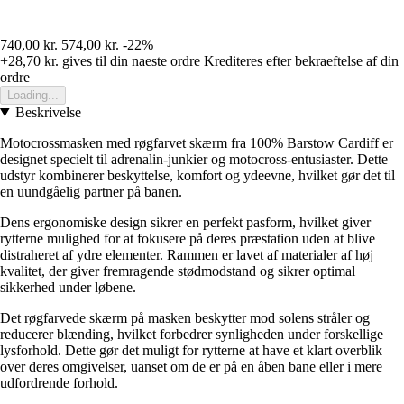
740,00 kr.
574,00 kr.
-22%
+28,70 kr.
gives til din naeste ordre
Krediteres efter bekraeftelse af din
ordre
Loading...
Beskrivelse
Motocrossmasken med røgfarvet skærm fra 100% Barstow Cardiff er
designet specielt til adrenalin-junkier og motocross-entusiaster. Dette
udstyr kombinerer beskyttelse, komfort og ydeevne, hvilket gør det til
en uundgåelig partner på banen.
Dens ergonomiske design sikrer en perfekt pasform, hvilket giver
rytterne mulighed for at fokusere på deres præstation uden at blive
distraheret af ydre elementer. Rammen er lavet af materialer af høj
kvalitet, der giver fremragende stødmodstand og sikrer optimal
sikkerhed under løbene.
Det røgfarvede skærm på masken beskytter mod solens stråler og
reducerer blænding, hvilket forbedrer synligheden under forskellige
lysforhold. Dette gør det muligt for rytterne at have et klart overblik
over deres omgivelser, uanset om de er på en åben bane eller i mere
udfordrende forhold.