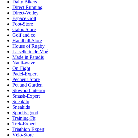
Daily Bikers
Direct Running
Direct-Volley
Espace Golf
Foot-Store
Galop Store
Golf and co
Handball-Store
House of Rugby
La sellerie de Maé
Made in Paradis
Nauti-wave
On-Fight
Padel-Expert
Pecheur-Store
Pet and Garden
Slowood Interior
Smash-Expert
Sneak'In
Sneakids
Sport is good
Training-Fit
Trek-Expert
Triathlon-Expert
Vélo-Store