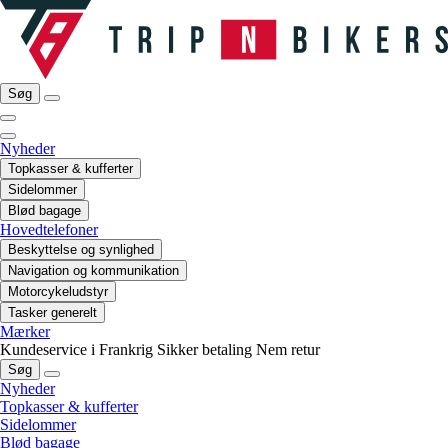
Søg
Nyheder
Topkasser & kufferter
Sidelommer
Blød bagage
Hovedtelefoner
Beskyttelse og synlighed
Navigation og kommunikation
Motorcykeludstyr
Tasker generelt
Mærker
Kundeservice i Frankrig
Sikker betaling
Nem retur
Søg
Nyheder
Topkasser & kufferter
Sidelommer
Blød bagage