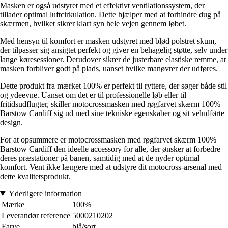
Masken er også udstyret med et effektivt ventilationssystem, der
tillader optimal luftcirkulation. Dette hjælper med at forhindre dug på
skærmen, hvilket sikrer klart syn hele vejen gennem løbet.
Med hensyn til komfort er masken udstyret med blød polstret skum,
der tilpasser sig ansigtet perfekt og giver en behagelig støtte, selv under
lange køresessioner. Derudover sikrer de justerbare elastiske remme, at
masken forbliver godt på plads, uanset hvilke manøvrer der udføres.
Dette produkt fra mærket 100% er perfekt til ryttere, der søger både stil
og ydeevne. Uanset om det er til professionelle løb eller til
fritidsudflugter, skiller motocrossmasken med røgfarvet skærm 100%
Barstow Cardiff sig ud med sine tekniske egenskaber og sit veludførte
design.
For at opsummere er motocrossmasken med røgfarvet skærm 100%
Barstow Cardiff den ideelle accessory for alle, der ønsker at forbedre
deres præstationer på banen, samtidig med at de nyder optimal
komfort. Vent ikke længere med at udstyre dit motocross-arsenal med
dette kvalitetsprodukt.
Yderligere information
Mærke
100%
Leverandør reference
5000210202
Farve
blå/sort