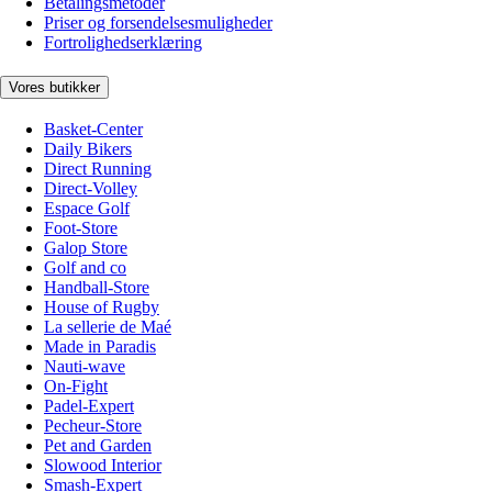
Betalingsmetoder
Priser og forsendelsesmuligheder
Fortrolighedserklæring
Vores butikker
Basket-Center
Daily Bikers
Direct Running
Direct-Volley
Espace Golf
Foot-Store
Galop Store
Golf and co
Handball-Store
House of Rugby
La sellerie de Maé
Made in Paradis
Nauti-wave
On-Fight
Padel-Expert
Pecheur-Store
Pet and Garden
Slowood Interior
Smash-Expert