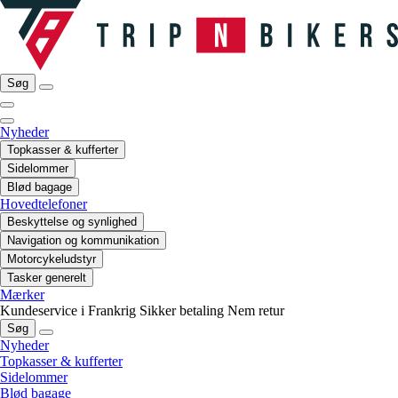
Søg
Nyheder
Topkasser & kufferter
Sidelommer
Blød bagage
Hovedtelefoner
Beskyttelse og synlighed
Navigation og kommunikation
Motorcykeludstyr
Tasker generelt
Mærker
Kundeservice i Frankrig
Sikker betaling
Nem retur
Søg
Nyheder
Topkasser & kufferter
Sidelommer
Blød bagage