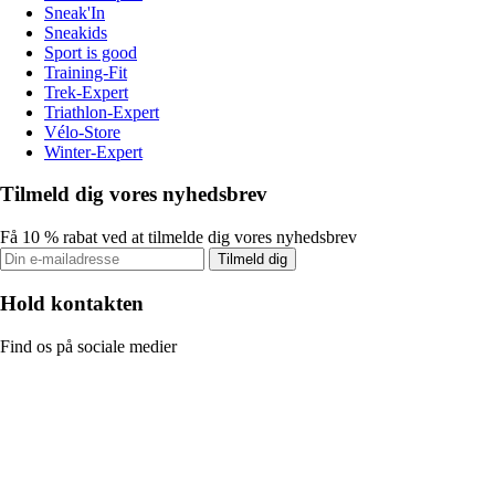
Sneak'In
Sneakids
Sport is good
Training-Fit
Trek-Expert
Triathlon-Expert
Vélo-Store
Winter-Expert
Tilmeld dig vores nyhedsbrev
Få 10 % rabat ved at tilmelde dig vores nyhedsbrev
Tilmeld dig
Hold kontakten
Find os på sociale medier