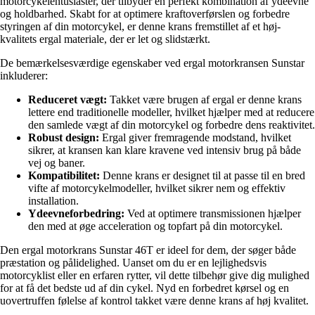
motorcykelentusiaster, der tilbyder en perfekt kombination af ydeevne
og holdbarhed. Skabt for at optimere kraftoverførslen og forbedre
styringen af din motorcykel, er denne krans fremstillet af et høj-
kvalitets ergal materiale, der er let og slidstærkt.
De bemærkelsesværdige egenskaber ved ergal motorkransen Sunstar
inkluderer:
Reduceret vægt:
Takket være brugen af ergal er denne krans
lettere end traditionelle modeller, hvilket hjælper med at reducere
den samlede vægt af din motorcykel og forbedre dens reaktivitet.
Robust design:
Ergal giver fremragende modstand, hvilket
sikrer, at kransen kan klare kravene ved intensiv brug på både
vej og baner.
Kompatibilitet:
Denne krans er designet til at passe til en bred
vifte af motorcykelmodeller, hvilket sikrer nem og effektiv
installation.
Ydeevneforbedring:
Ved at optimere transmissionen hjælper
den med at øge acceleration og topfart på din motorcykel.
Den ergal motorkrans Sunstar 46T er ideel for dem, der søger både
præstation og pålidelighed. Uanset om du er en lejlighedsvis
motorcyklist eller en erfaren rytter, vil dette tilbehør give dig mulighed
for at få det bedste ud af din cykel. Nyd en forbedret kørsel og en
uovertruffen følelse af kontrol takket være denne krans af høj kvalitet.