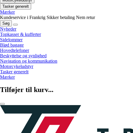
Motorcykeludstyr
Tasker generelt
Mærker
Kundeservice i Frankrig
Sikker betaling
Nem retur
Søg
Nyheder
Topkasser & kufferter
Sidelommer
Blød bagage
Hovedtelefoner
Beskyttelse og synlighed
Navigation og kommunikation
Motorcykeludstyr
Tasker generelt
Mærker
Tilføjer til kurv...