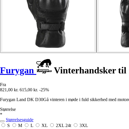
Furygan
Vinterhandsker ti
Fra
821,00 kr.
615,00 kr.
-25%
Furygan Land DK D30Gå vinteren i møde i fuld sikkerhed med motorc
Størrelse
*
Størrelsesguide
S
M
L
XL
2XL
24t
3XL