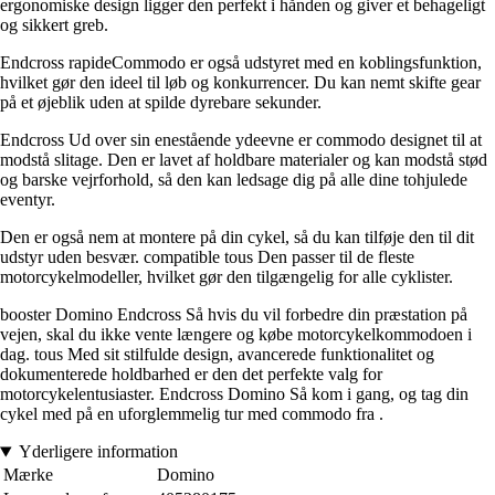
ergonomiske design ligger den perfekt i hånden og giver et behageligt
og sikkert greb.
Endcross rapideCommodo er også udstyret med en koblingsfunktion,
hvilket gør den ideel til løb og konkurrencer. Du kan nemt skifte gear
på et øjeblik uden at spilde dyrebare sekunder.
Endcross Ud over sin enestående ydeevne er commodo designet til at
modstå slitage. Den er lavet af holdbare materialer og kan modstå stød
og barske vejrforhold, så den kan ledsage dig på alle dine tohjulede
eventyr.
Den er også nem at montere på din cykel, så du kan tilføje den til dit
udstyr uden besvær. compatible tous Den passer til de fleste
motorcykelmodeller, hvilket gør den tilgængelig for alle cyklister.
booster Domino Endcross Så hvis du vil forbedre din præstation på
vejen, skal du ikke vente længere og købe motorcykelkommodoen i
dag. tous Med sit stilfulde design, avancerede funktionalitet og
dokumenterede holdbarhed er den det perfekte valg for
motorcykelentusiaster. Endcross Domino Så kom i gang, og tag din
cykel med på en uforglemmelig tur med commodo fra .
Yderligere information
Mærke
Domino