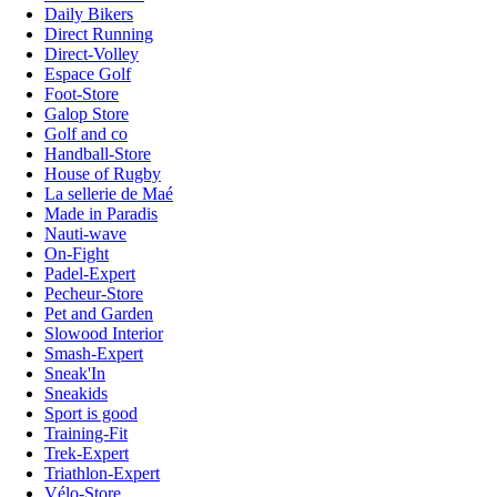
Daily Bikers
Direct Running
Direct-Volley
Espace Golf
Foot-Store
Galop Store
Golf and co
Handball-Store
House of Rugby
La sellerie de Maé
Made in Paradis
Nauti-wave
On-Fight
Padel-Expert
Pecheur-Store
Pet and Garden
Slowood Interior
Smash-Expert
Sneak'In
Sneakids
Sport is good
Training-Fit
Trek-Expert
Triathlon-Expert
Vélo-Store