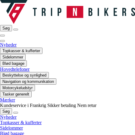
Søg
Nyheder
Topkasser & kufferter
Sidelommer
Blød bagage
Hovedtelefoner
Beskyttelse og synlighed
Navigation og kommunikation
Motorcykeludstyr
Tasker generelt
Mærker
Kundeservice i Frankrig
Sikker betaling
Nem retur
Søg
Nyheder
Topkasser & kufferter
Sidelommer
Blød bagage