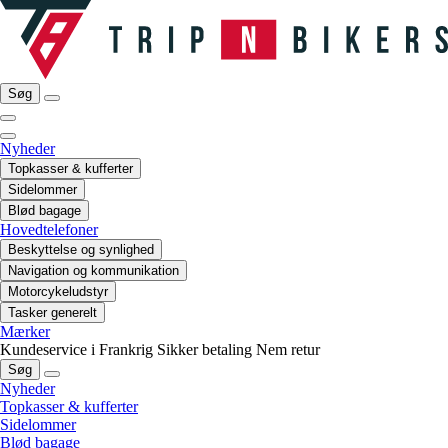
Søg
Nyheder
Topkasser & kufferter
Sidelommer
Blød bagage
Hovedtelefoner
Beskyttelse og synlighed
Navigation og kommunikation
Motorcykeludstyr
Tasker generelt
Mærker
Kundeservice i Frankrig
Sikker betaling
Nem retur
Søg
Nyheder
Topkasser & kufferter
Sidelommer
Blød bagage