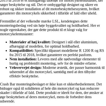
2015 til 2018 er et uundgåeligt tilbehør for motorcykelentusiaster, der
søger beskyttelse og stil. Det er omhyggeligt designet og sikrer en
robust og sikker installation af dit motorbeskyttelsessystem, hvilket
garanterer din motorcykels sikkerhed i tilfælde af fald eller uheld.
Fremstillet af det velkendte mærke LSL, kendetegnes dette
monteringsbeslag ved sin høje byggekvalitet og holdbarhed. Her er
nogle egenskaber, der gør dette produkt til et klogt valg for
motorcykelentusiaster:
Materialer af høj kvalitet:
Designet i stål eller aluminium,
afhængigt af modellen, for optimal holdbarhed.
Kompatibilitet:
Specifikt tilpasset modellerne R 1200 R og RS
fra 2015 til 2018, hvilket garanterer en perfekt pasform.
Nem installation:
Leveres med alle nødvendige elementer til
hurtig og problemfri montering, selv for de mindre erfarne.
Velovervejet design:
Moderne æstetik, der passer harmonisk til
udseendet af din motorcykel, samtidig med at den tilbyder
effektiv beskyttelse.
Crash Bar monteringsbeslaget er ikke kun et sikkerhedselement. Det
bidrager også til soliditeten af hele din motorcykel og kan reducere
skader i tilfælde af fald. Dette produkt er ideelt for dem, der ønsker at
øge beskyttelsen af deres motorcykel, mens de forbedrer dens
udseende.