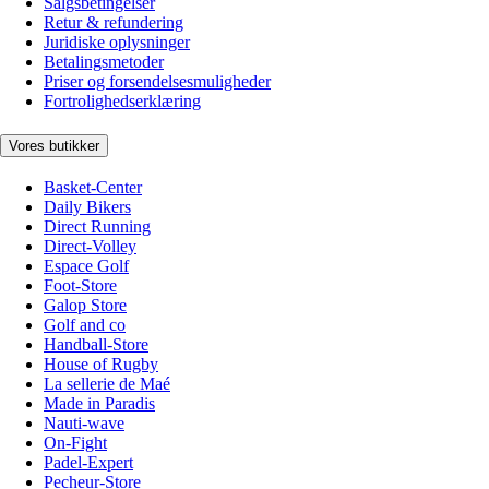
Salgsbetingelser
Retur & refundering
Juridiske oplysninger
Betalingsmetoder
Priser og forsendelsesmuligheder
Fortrolighedserklæring
Vores butikker
Basket-Center
Daily Bikers
Direct Running
Direct-Volley
Espace Golf
Foot-Store
Galop Store
Golf and co
Handball-Store
House of Rugby
La sellerie de Maé
Made in Paradis
Nauti-wave
On-Fight
Padel-Expert
Pecheur-Store