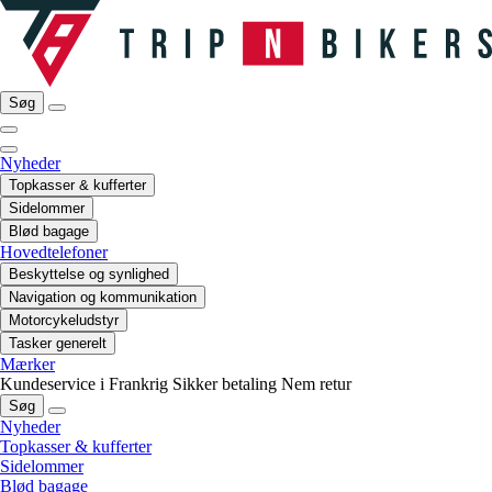
Søg
Nyheder
Topkasser & kufferter
Sidelommer
Blød bagage
Hovedtelefoner
Beskyttelse og synlighed
Navigation og kommunikation
Motorcykeludstyr
Tasker generelt
Mærker
Kundeservice i Frankrig
Sikker betaling
Nem retur
Søg
Nyheder
Topkasser & kufferter
Sidelommer
Blød bagage