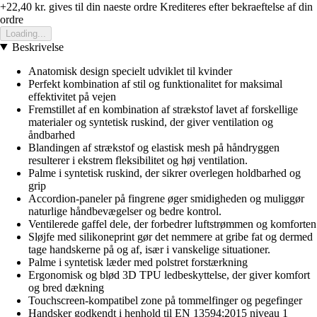
+22,40 kr.
gives til din naeste ordre
Krediteres efter bekraeftelse af din
ordre
Loading...
Beskrivelse
Anatomisk design specielt udviklet til kvinder
Perfekt kombination af stil og funktionalitet for maksimal
effektivitet på vejen
Fremstillet af en kombination af strækstof lavet af forskellige
materialer og syntetisk ruskind, der giver ventilation og
åndbarhed
Blandingen af strækstof og elastisk mesh på håndryggen
resulterer i ekstrem fleksibilitet og høj ventilation.
Palme i syntetisk ruskind, der sikrer overlegen holdbarhed og
grip
Accordion-paneler på fingrene øger smidigheden og muliggør
naturlige håndbevægelser og bedre kontrol.
Ventilerede gaffel dele, der forbedrer luftstrømmen og komforten
Sløjfe med silikoneprint gør det nemmere at gribe fat og dermed
tage handskerne på og af, især i vanskelige situationer.
Palme i syntetisk læder med polstret forstærkning
Ergonomisk og blød 3D TPU ledbeskyttelse, der giver komfort
og bred dækning
Touchscreen-kompatibel zone på tommelfinger og pegefinger
Handsker godkendt i henhold til EN 13594:2015 niveau 1