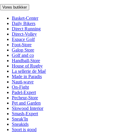
Vores butikker
Basket-Center
Daily Bikers
Direct Running
Direct-Volley
Espace Golf
Foot-Store
Galop Store
Golf and co
Handball-Store
House of Rugby
La sellerie de Maé
Made in Paradis
Nauti-wave
On-Fight
Padel-Expert
Pecheur-Store
Pet and Garden
Slowood Interior
Smash-Expert
Sneak'In
Sneakids
Sport is good