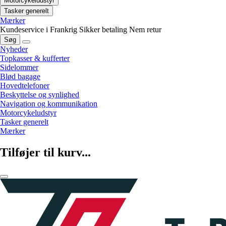
Motorcykeludstyr
Tasker generelt
Mærker
Kundeservice i Frankrig
Sikker betaling
Nem retur
Søg
Nyheder
Topkasser & kufferter
Sidelommer
Blød bagage
Hovedtelefoner
Beskyttelse og synlighed
Navigation og kommunikation
Motorcykeludstyr
Tasker generelt
Mærker
Tilføjer til kurv...