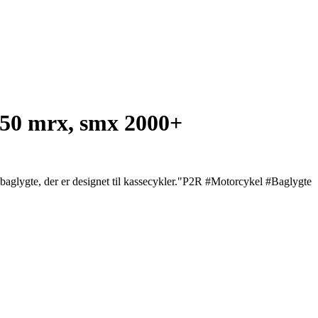
u 50 mrx, smx 2000+
glygte, der er designet til kassecykler."P2R #Motorcykel #Baglygte