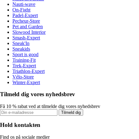
Nauti-wave
On-Fight
Padel-Expert
Pecheur-Store
Pet and Garden
Slowood Interior
Smash-Expert
Sneak'In
Sneakids
Sport is good
Training-Fit
Trek-Expert
Triathlon-Expert
Vélo-Store
Winter-Expert
Tilmeld dig vores nyhedsbrev
Få 10 % rabat ved at tilmelde dig vores nyhedsbrev
Tilmeld dig
Hold kontakten
Find os på sociale medier