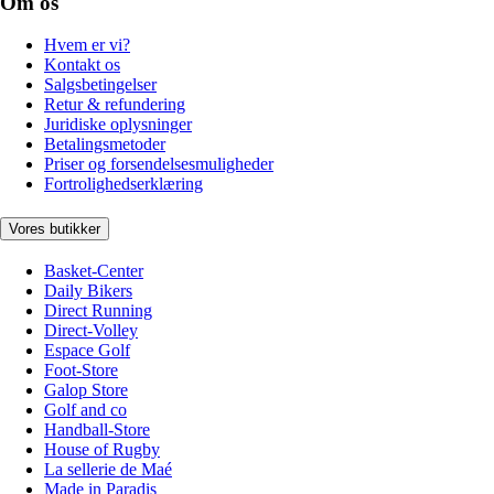
Om os
Hvem er vi?
Kontakt os
Salgsbetingelser
Retur & refundering
Juridiske oplysninger
Betalingsmetoder
Priser og forsendelsesmuligheder
Fortrolighedserklæring
Vores butikker
Basket-Center
Daily Bikers
Direct Running
Direct-Volley
Espace Golf
Foot-Store
Galop Store
Golf and co
Handball-Store
House of Rugby
La sellerie de Maé
Made in Paradis