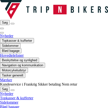
Søg
Nyheder
Topkasser & kufferter
Sidelommer
Blød bagage
Hovedtelefoner
Beskyttelse og synlighed
Navigation og kommunikation
Motorcykeludstyr
Tasker generelt
Mærker
Kundeservice i Frankrig
Sikker betaling
Nem retur
Søg
Nyheder
Topkasser & kufferter
Sidelommer
Blød bagage