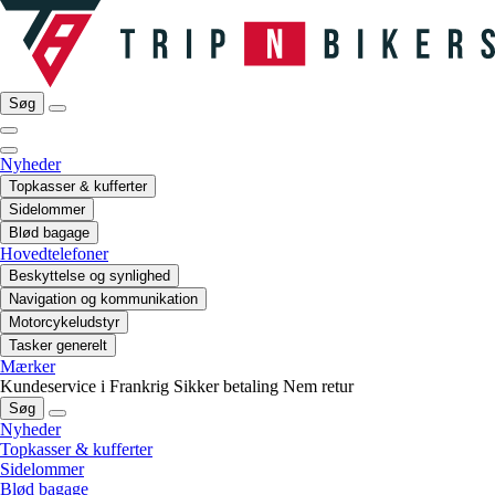
Søg
Nyheder
Topkasser & kufferter
Sidelommer
Blød bagage
Hovedtelefoner
Beskyttelse og synlighed
Navigation og kommunikation
Motorcykeludstyr
Tasker generelt
Mærker
Kundeservice i Frankrig
Sikker betaling
Nem retur
Søg
Nyheder
Topkasser & kufferter
Sidelommer
Blød bagage