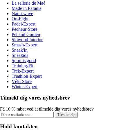
La sellerie de Maé
Made in Paradis
Nauti-wave
On-Fight
Padel-Expert
Pecheur-Store
Pet and Garden
Slowood Interior
Smash-Expert
Sneak'In
Sneakids
Sport is good
Training-Fit
Trek-Expert
Triathlon-Expert
Vélo-Store
Winter-Expert
Tilmeld dig vores nyhedsbrev
Få 10 % rabat ved at tilmelde dig vores nyhedsbrev
Tilmeld dig
Hold kontakten