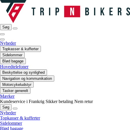
Søg
Nyheder
Topkasser & kufferter
Sidelommer
Blød bagage
Hovedtelefoner
Beskyttelse og synlighed
Navigation og kommunikation
Motorcykeludstyr
Tasker generelt
Mærker
Kundeservice i Frankrig
Sikker betaling
Nem retur
Søg
Nyheder
Topkasser & kufferter
Sidelommer
Blød bagage