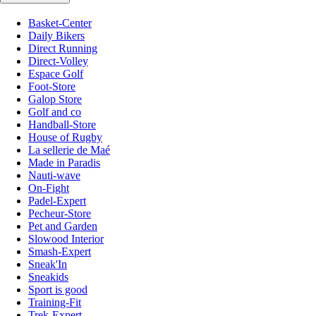
Basket-Center
Daily Bikers
Direct Running
Direct-Volley
Espace Golf
Foot-Store
Galop Store
Golf and co
Handball-Store
House of Rugby
La sellerie de Maé
Made in Paradis
Nauti-wave
On-Fight
Padel-Expert
Pecheur-Store
Pet and Garden
Slowood Interior
Smash-Expert
Sneak'In
Sneakids
Sport is good
Training-Fit
Trek-Expert