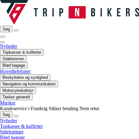
Søg
Nyheder
Topkasser & kufferter
Sidelommer
Blød bagage
Hovedtelefoner
Beskyttelse og synlighed
Navigation og kommunikation
Motorcykeludstyr
Tasker generelt
Mærker
Kundeservice i Frankrig
Sikker betaling
Nem retur
Søg
Nyheder
Topkasser & kufferter
Sidelommer
Blød bagage