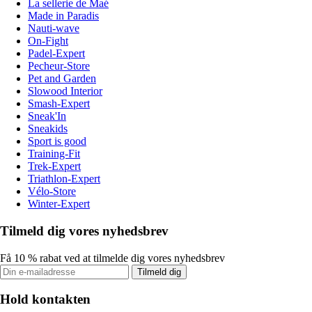
La sellerie de Maé
Made in Paradis
Nauti-wave
On-Fight
Padel-Expert
Pecheur-Store
Pet and Garden
Slowood Interior
Smash-Expert
Sneak'In
Sneakids
Sport is good
Training-Fit
Trek-Expert
Triathlon-Expert
Vélo-Store
Winter-Expert
Tilmeld dig vores nyhedsbrev
Få 10 % rabat ved at tilmelde dig vores nyhedsbrev
Tilmeld dig
Hold kontakten