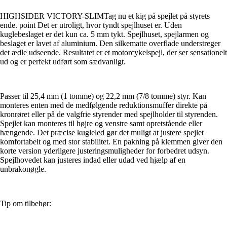
HIGHSIDER VICTORY-SLIMTag nu et kig på spejlet på styrets
ende. point Det er utroligt, hvor tyndt spejlhuset er. Uden
kuglebeslaget er det kun ca. 5 mm tykt. Spejlhuset, spejlarmen og
beslaget er lavet af aluminium. Den silkematte overflade understreger
det ædle udseende. Resultatet er et motorcykelspejl, der ser sensationelt
ud og er perfekt udført som sædvanligt.
Passer til 25,4 mm (1 tomme) og 22,2 mm (7/8 tomme) styr. Kan
monteres enten med de medfølgende reduktionsmuffer direkte på
kronrøret eller på de valgfrie styrender med spejlholder til styrenden.
Spejlet kan monteres til højre og venstre samt opretstående eller
hængende. Det præcise kugleled gør det muligt at justere spejlet
komfortabelt og med stor stabilitet. En pakning på klemmen giver den
korte version yderligere justeringsmuligheder for forbedret udsyn.
Spejlhovedet kan justeres indad eller udad ved hjælp af en
unbrakonøgle.
Tip om tilbehør: