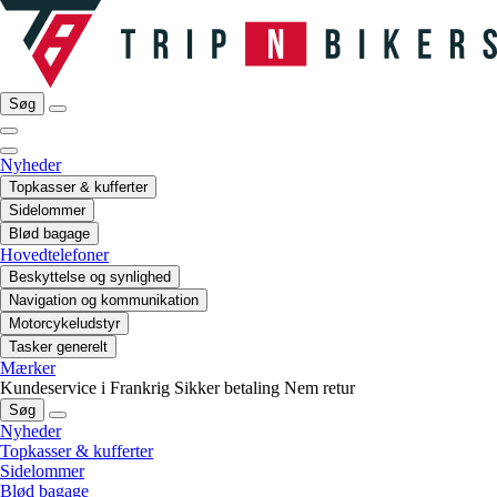
Søg
Nyheder
Topkasser & kufferter
Sidelommer
Blød bagage
Hovedtelefoner
Beskyttelse og synlighed
Navigation og kommunikation
Motorcykeludstyr
Tasker generelt
Mærker
Kundeservice i Frankrig
Sikker betaling
Nem retur
Søg
Nyheder
Topkasser & kufferter
Sidelommer
Blød bagage