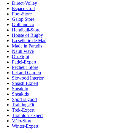
Direct-Volley
Espace Golf
Foot-Store
Galop Store
Golf and co
Handball-Store
House of Rugby
La sellerie de Maé
Made in Paradis
Nauti-wave
On-Fight
Padel-Expert
Pecheur-Store
Pet and Garden
Slowood Interior
Smash-Expert
Sneak'In
Sneakids
Sport is good
Training-Fit
Trek-Expert
Triathlon-Expert
Vélo-Store
Winter-Expert