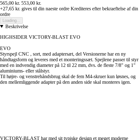
565,00 kr.
553,00 kr.
+27,65 kr.
gives til din naeste ordre
Krediteres efter bekraeftelse af din
ordre
Loading...
Beskrivelse
HIGHSIDER VICTORY-BLAST EVO
EVO
Styrspejl CNC , sort, med adaptersæt, del Versionerne har en ny
håndtagsform og leveres med et monteringssæt. Spejlene passer til styr
med en indvendig diameter på 12 til 22 mm, dvs. de fleste 7/8" og 1"
aluminiums- eller stålstyr.
Til højre- og venstrehåndsbrug skal de fem M4-skruer kun løsnes, og
den mellemliggende adapter på den anden side skal monteres igen.
VICTORY-BLAST har med sit typiske design et meget moderne