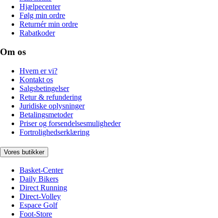
Hjælpecenter
Følg min ordre
Returnér min ordre
Rabatkoder
Om os
Hvem er vi?
Kontakt os
Salgsbetingelser
Retur & refundering
Juridiske oplysninger
Betalingsmetoder
Priser og forsendelsesmuligheder
Fortrolighedserklæring
Vores butikker
Basket-Center
Daily Bikers
Direct Running
Direct-Volley
Espace Golf
Foot-Store