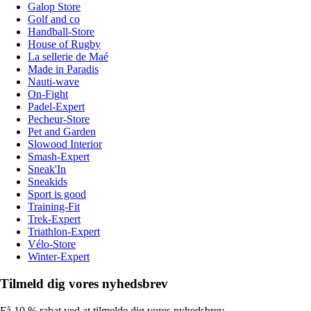
Galop Store
Golf and co
Handball-Store
House of Rugby
La sellerie de Maé
Made in Paradis
Nauti-wave
On-Fight
Padel-Expert
Pecheur-Store
Pet and Garden
Slowood Interior
Smash-Expert
Sneak'In
Sneakids
Sport is good
Training-Fit
Trek-Expert
Triathlon-Expert
Vélo-Store
Winter-Expert
Tilmeld dig vores nyhedsbrev
Få 10 % rabat ved at tilmelde dig vores nyhedsbrev