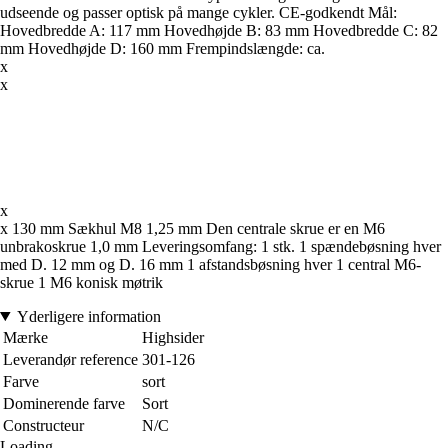
udseende og passer optisk på mange cykler. CE-godkendt Mål:
Hovedbredde A: 117 mm Hovedhøjde B: 83 mm Hovedbredde C: 82
mm Hovedhøjde D: 160 mm Frempindslængde: ca.
x
x
x
x 130 mm Sækhul M8 1,25 mm Den centrale skrue er en M6
unbrakoskrue 1,0 mm Leveringsomfang: 1 stk. 1 spændebøsning hver
med D. 12 mm og D. 16 mm 1 afstandsbøsning hver 1 central M6-
skrue 1 M6 konisk møtrik
Yderligere information
Mærke
Highsider
Leverandør reference
301-126
Farve
sort
Dominerende farve
Sort
Constructeur
N/C
Loading...