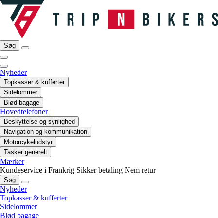
Søg
Nyheder
Topkasser & kufferter
Sidelommer
Blød bagage
Hovedtelefoner
Beskyttelse og synlighed
Navigation og kommunikation
Motorcykeludstyr
Tasker generelt
Mærker
Kundeservice i Frankrig
Sikker betaling
Nem retur
Søg
Nyheder
Topkasser & kufferter
Sidelommer
Blød bagage