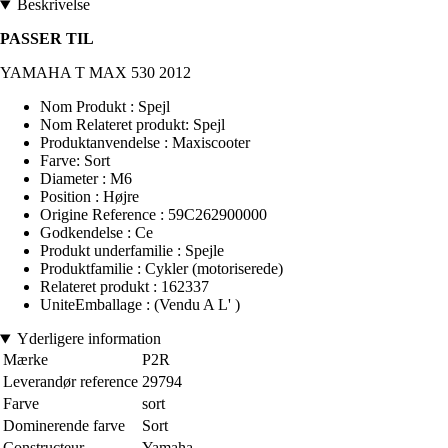
Beskrivelse
PASSER TIL
YAMAHA T MAX 530 2012
Nom Produkt : Spejl
Nom Relateret produkt: Spejl
Produktanvendelse : Maxiscooter
Farve: Sort
Diameter : M6
Position : Højre
Origine Reference : 59C262900000
Godkendelse : Ce
Produkt underfamilie : Spejle
Produktfamilie : Cykler (motoriserede)
Relateret produkt : 162337
UniteEmballage : (Vendu A L' )
Yderligere information
Mærke
P2R
Leverandør reference
29794
Farve
sort
Dominerende farve
Sort
Constructeur
Yamaha