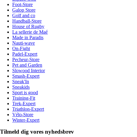
Foot-Store
Galop Store
Golf and co
Handball-Store
House of Rugby
La sellerie de Maé
Made in Paradis
Nauti-wave
On-Fight
Padel-Expert
Pecheur-Store
Pet and Garden
Slowood Interior
Smash-Expert
Sneak'In
Sneakids
Sport is good
Training-Fit
Trek-Expert
Triathlon-Expert
Vélo-Store
Winter-Expert
Tilmeld dig vores nyhedsbrev