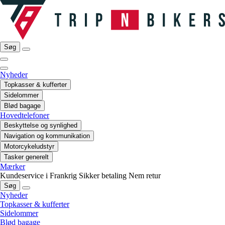
Søg
Nyheder
Topkasser & kufferter
Sidelommer
Blød bagage
Hovedtelefoner
Beskyttelse og synlighed
Navigation og kommunikation
Motorcykeludstyr
Tasker generelt
Mærker
Kundeservice i Frankrig
Sikker betaling
Nem retur
Søg
Nyheder
Topkasser & kufferter
Sidelommer
Blød bagage