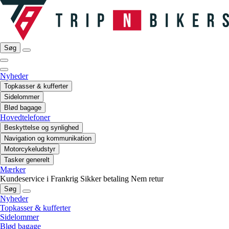
Søg
Nyheder
Topkasser & kufferter
Sidelommer
Blød bagage
Hovedtelefoner
Beskyttelse og synlighed
Navigation og kommunikation
Motorcykeludstyr
Tasker generelt
Mærker
Kundeservice i Frankrig
Sikker betaling
Nem retur
Søg
Nyheder
Topkasser & kufferter
Sidelommer
Blød bagage