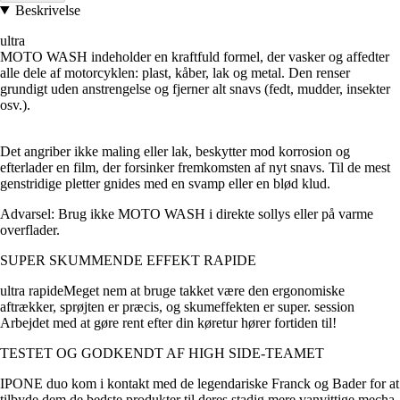
Beskrivelse
ultra
MOTO WASH indeholder en kraftfuld formel, der vasker og affedter
alle dele af motorcyklen: plast, kåber, lak og metal. Den renser
grundigt uden anstrengelse og fjerner alt snavs (fedt, mudder, insekter
osv.).
Det angriber ikke maling eller lak, beskytter mod korrosion og
efterlader en film, der forsinker fremkomsten af nyt snavs. Til de mest
genstridige pletter gnides med en svamp eller en blød klud.
Advarsel: Brug ikke MOTO WASH i direkte sollys eller på varme
overflader.
SUPER SKUMMENDE EFFEKT RAPIDE
ultra rapideMeget nem at bruge takket være den ergonomiske
aftrækker, sprøjten er præcis, og skumeffekten er super. session
Arbejdet med at gøre rent efter din køretur hører fortiden til!
TESTET OG GODKENDT AF HIGH SIDE-TEAMET
IPONE duo kom i kontakt med de legendariske Franck og Bader for at
tilbyde dem de bedste produkter til deres stadig mere vanvittige mecha-