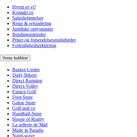
Hvem er vi?
Kontakt os
Salgsbetingelser
Retur & refundering
Juridiske oplysninger
Betalingsmetoder
Priser og forsendelsesmuligheder
Fortrolighedserklæring
Vores butikker
Basket-Center
Daily Bikers
Direct Running
Direct-Volley
Espace Golf
Foot-Store
Galop Store
Golf and co
Handball-Store
House of Rugby
La sellerie de Maé
Made in Paradis
Nauti-wave