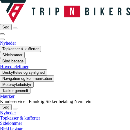
Søg
Nyheder
Topkasser & kufferter
Sidelommer
Blød bagage
Hovedtelefoner
Beskyttelse og synlighed
Navigation og kommunikation
Motorcykeludstyr
Tasker generelt
Mærker
Kundeservice i Frankrig
Sikker betaling
Nem retur
Søg
Nyheder
Topkasser & kufferter
Sidelommer
Blød bagage