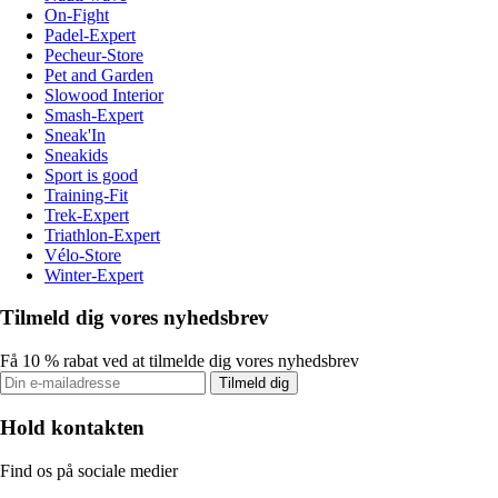
On-Fight
Padel-Expert
Pecheur-Store
Pet and Garden
Slowood Interior
Smash-Expert
Sneak'In
Sneakids
Sport is good
Training-Fit
Trek-Expert
Triathlon-Expert
Vélo-Store
Winter-Expert
Tilmeld dig vores nyhedsbrev
Få 10 % rabat ved at tilmelde dig vores nyhedsbrev
Tilmeld dig
Hold kontakten
Find os på sociale medier