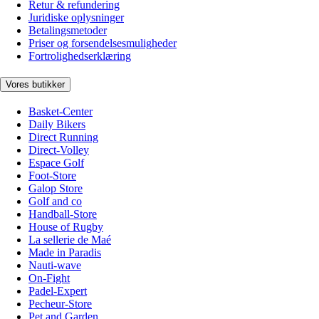
Retur & refundering
Juridiske oplysninger
Betalingsmetoder
Priser og forsendelsesmuligheder
Fortrolighedserklæring
Vores butikker
Basket-Center
Daily Bikers
Direct Running
Direct-Volley
Espace Golf
Foot-Store
Galop Store
Golf and co
Handball-Store
House of Rugby
La sellerie de Maé
Made in Paradis
Nauti-wave
On-Fight
Padel-Expert
Pecheur-Store
Pet and Garden