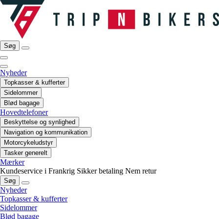
Søg
Nyheder
Topkasser & kufferter
Sidelommer
Blød bagage
Hovedtelefoner
Beskyttelse og synlighed
Navigation og kommunikation
Motorcykeludstyr
Tasker generelt
Mærker
Kundeservice i Frankrig
Sikker betaling
Nem retur
Søg
Nyheder
Topkasser & kufferter
Sidelommer
Blød bagage