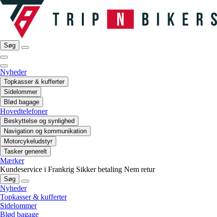
Søg
Nyheder
Topkasser & kufferter
Sidelommer
Blød bagage
Hovedtelefoner
Beskyttelse og synlighed
Navigation og kommunikation
Motorcykeludstyr
Tasker generelt
Mærker
Kundeservice i Frankrig
Sikker betaling
Nem retur
Søg
Nyheder
Topkasser & kufferter
Sidelommer
Blød bagage