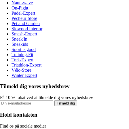
Nauti-wave
On-Fight
Padel-Expert
Pecheur-Store
Pet and Garden
Slowood Interior
Smash-Expert
Sneak'In
Sneakids
Sport is good
Training-Fit
Trek-Expert
Triathlon-Expert
Vélo-Store
Winter-Expert
Tilmeld dig vores nyhedsbrev
Få 10 % rabat ved at tilmelde dig vores nyhedsbrev
Tilmeld dig
Hold kontakten
Find os på sociale medier