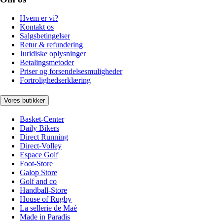
Hvem er vi?
Kontakt os
Salgsbetingelser
Retur & refundering
Juridiske oplysninger
Betalingsmetoder
Priser og forsendelsesmuligheder
Fortrolighedserklæring
Vores butikker
Basket-Center
Daily Bikers
Direct Running
Direct-Volley
Espace Golf
Foot-Store
Galop Store
Golf and co
Handball-Store
House of Rugby
La sellerie de Maé
Made in Paradis