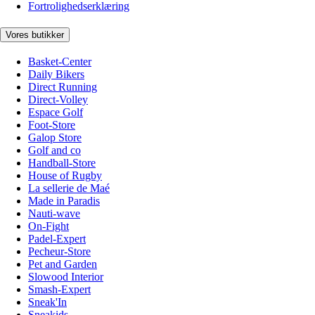
Fortrolighedserklæring
Vores butikker
Basket-Center
Daily Bikers
Direct Running
Direct-Volley
Espace Golf
Foot-Store
Galop Store
Golf and co
Handball-Store
House of Rugby
La sellerie de Maé
Made in Paradis
Nauti-wave
On-Fight
Padel-Expert
Pecheur-Store
Pet and Garden
Slowood Interior
Smash-Expert
Sneak'In
Sneakids