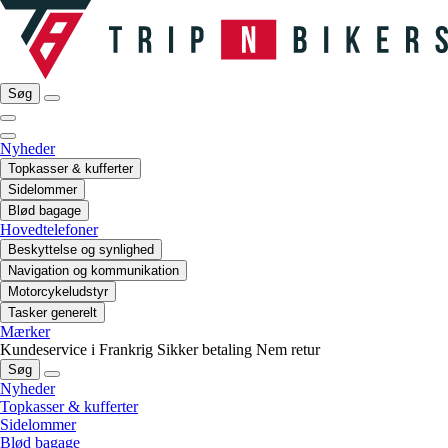
Søg
Nyheder
Topkasser & kufferter
Sidelommer
Blød bagage
Hovedtelefoner
Beskyttelse og synlighed
Navigation og kommunikation
Motorcykeludstyr
Tasker generelt
Mærker
Kundeservice i Frankrig
Sikker betaling
Nem retur
Søg
Nyheder
Topkasser & kufferter
Sidelommer
Blød bagage