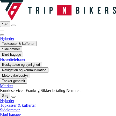
Søg
Nyheder
Topkasser & kufferter
Sidelommer
Blød bagage
Hovedtelefoner
Beskyttelse og synlighed
Navigation og kommunikation
Motorcykeludstyr
Tasker generelt
Mærker
Kundeservice i Frankrig
Sikker betaling
Nem retur
Søg
Nyheder
Topkasser & kufferter
Sidelommer
Blød bagage