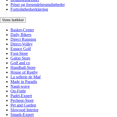
Priser og forsendelsesmuligheder
Fortrolighedserklæring
Vores butikker
Basket-Center
Daily Bikers
Direct Running
Direct-Volley
Espace Golf
Foot-Store
Galop Store
Golf and co
Handball-Store
House of Rugby
La sellerie de Maé
Made in Paradis
Nauti-wave
On-Fight
Padel-Expert
Pecheur-Store
Pet and Garden
Slowood Interior
Smash-Expert