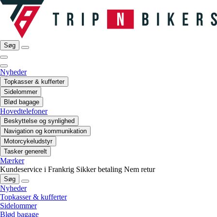
Søg
Nyheder
Topkasser & kufferter
Sidelommer
Blød bagage
Hovedtelefoner
Beskyttelse og synlighed
Navigation og kommunikation
Motorcykeludstyr
Tasker generelt
Mærker
Kundeservice i Frankrig
Sikker betaling
Nem retur
Søg
Nyheder
Topkasser & kufferter
Sidelommer
Blød bagage