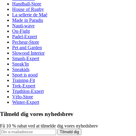
Handball-Store
House of Rugby
La sellerie de Maé
Made in Paradis
Nauti-wave
On-Fight
Padel-Expert
Pecheur-Store
Pet and Garden
Slowood Interior
Smash-Expert
Sneak'In
Sneakids
Sport is good
Training-Fit
Trek-Expert
Triathlon-Expert
Vélo-Store
Winter-Expert
Tilmeld dig vores nyhedsbrev
Få 10 % rabat ved at tilmelde dig vores nyhedsbrev
Tilmeld dig