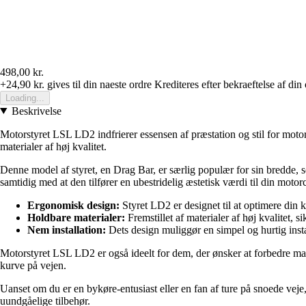
498,00 kr.
+24,90 kr.
gives til din naeste ordre
Krediteres efter bekraeftelse af din
Loading...
Beskrivelse
Motorstyret LSL LD2 indfrierer essensen af præstation og stil for motor
materialer af høj kvalitet.
Denne model af styret, en Drag Bar, er særlig populær for sin bredde, 
samtidig med at den tilfører en ubestridelig æstetisk værdi til din motor
Ergonomisk design:
Styret LD2 er designet til at optimere din 
Holdbare materialer:
Fremstillet af materialer af høj kvalitet,
Nem installation:
Dets design muliggør en simpel og hurtig instal
Motorstyret LSL LD2 er også ideelt for dem, der ønsker at forbedre manø
kurve på vejen.
Uanset om du er en bykøre-entusiast eller en fan af ture på snoede veje, 
uundgåelige tilbehør.