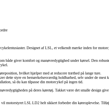
 ordre
cykelentusiaster. Designet af LSL, et velkendt mærke inden for motorcyk
som både giver komfort og manøvredygtighed under kørsel. Den robuste k
cykel.
køreposition, hvilket hjælper med at reducere træthed på lange ture.
 sikrer dette styre en bemærkelsesværdig holdbarhed, selv under de mest
lation, så du kan tilpasse din motorcykel på ingen tid.
vredygtigheden på deres køretøj. Takket være det smalle design giver de
vil motorstyret LSL LD2 helt sikkert forbedre din køreoplevelse. Tilføj e