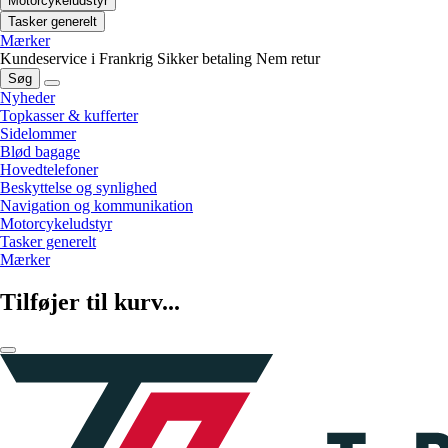
Motorcykeludstyr
Tasker generelt
Mærker
Kundeservice i Frankrig
Sikker betaling
Nem retur
Søg
Nyheder
Topkasser & kufferter
Sidelommer
Blød bagage
Hovedtelefoner
Beskyttelse og synlighed
Navigation og kommunikation
Motorcykeludstyr
Tasker generelt
Mærker
Tilføjer til kurv...