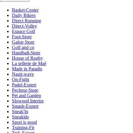
Basket-Center
Daily Bikers
Direct Running
Direct-Volley
Espace Golf
Foot-Store
Galop Store
Golf and co
Handball-Store
House of Rugby
La sellerie de Maé
Made in Paradis
Nauti-wave
On-Fight
Padel-Expert
Pecheur-Store
Pet and Garden
Slowood Interior
Smash-Expert
Sneak'In
Sneakids
Sport is good
Training-Fit
Trek-Expert