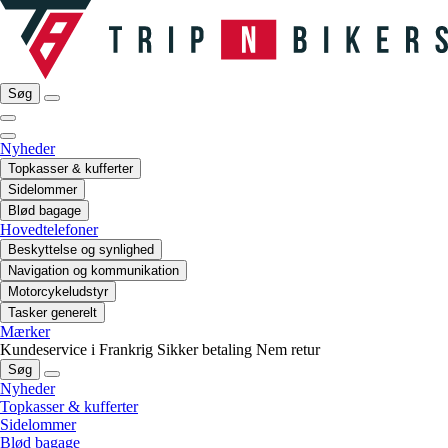
Søg
Nyheder
Topkasser & kufferter
Sidelommer
Blød bagage
Hovedtelefoner
Beskyttelse og synlighed
Navigation og kommunikation
Motorcykeludstyr
Tasker generelt
Mærker
Kundeservice i Frankrig
Sikker betaling
Nem retur
Søg
Nyheder
Topkasser & kufferter
Sidelommer
Blød bagage