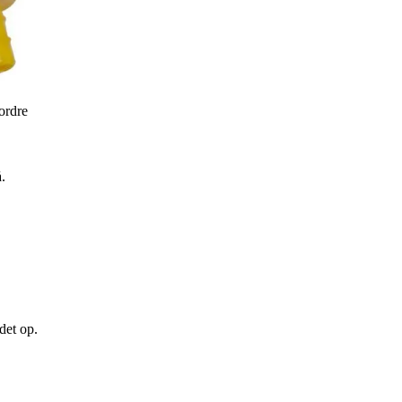
 ordre
.
det op.