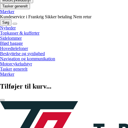
Motorcykeludstyr
Tasker generelt
Mærker
Kundeservice i Frankrig
Sikker betaling
Nem retur
Søg
Nyheder
Topkasser & kufferter
Sidelommer
Blød bagage
Hovedtelefoner
Beskyttelse og synlighed
Navigation og kommunikation
Motorcykeludstyr
Tasker generelt
Mærker
Tilføjer til kurv...