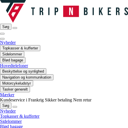
Søg
Nyheder
Topkasser & kufferter
Sidelommer
Blød bagage
Hovedtelefoner
Beskyttelse og synlighed
Navigation og kommunikation
Motorcykeludstyr
Tasker generelt
Mærker
Kundeservice i Frankrig
Sikker betaling
Nem retur
Søg
Nyheder
Topkasser & kufferter
Sidelommer
Blød bagage