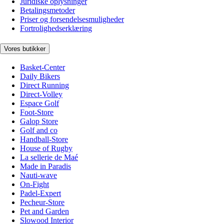
Juridiske oplysninger
Betalingsmetoder
Priser og forsendelsesmuligheder
Fortrolighedserklæring
Vores butikker
Basket-Center
Daily Bikers
Direct Running
Direct-Volley
Espace Golf
Foot-Store
Galop Store
Golf and co
Handball-Store
House of Rugby
La sellerie de Maé
Made in Paradis
Nauti-wave
On-Fight
Padel-Expert
Pecheur-Store
Pet and Garden
Slowood Interior