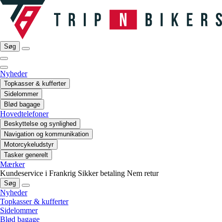
Søg
Nyheder
Topkasser & kufferter
Sidelommer
Blød bagage
Hovedtelefoner
Beskyttelse og synlighed
Navigation og kommunikation
Motorcykeludstyr
Tasker generelt
Mærker
Kundeservice i Frankrig
Sikker betaling
Nem retur
Søg
Nyheder
Topkasser & kufferter
Sidelommer
Blød bagage