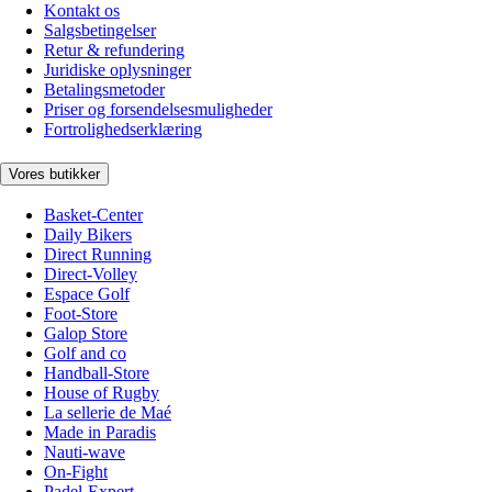
Kontakt os
Salgsbetingelser
Retur & refundering
Juridiske oplysninger
Betalingsmetoder
Priser og forsendelsesmuligheder
Fortrolighedserklæring
Vores butikker
Basket-Center
Daily Bikers
Direct Running
Direct-Volley
Espace Golf
Foot-Store
Galop Store
Golf and co
Handball-Store
House of Rugby
La sellerie de Maé
Made in Paradis
Nauti-wave
On-Fight
Padel-Expert