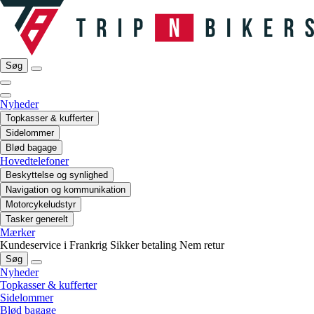
Søg
Nyheder
Topkasser & kufferter
Sidelommer
Blød bagage
Hovedtelefoner
Beskyttelse og synlighed
Navigation og kommunikation
Motorcykeludstyr
Tasker generelt
Mærker
Kundeservice i Frankrig
Sikker betaling
Nem retur
Søg
Nyheder
Topkasser & kufferter
Sidelommer
Blød bagage