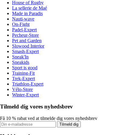
House of Rugby
La sellerie de Maé
Made in Paradis
Nauti-wave
On-Fight
Padel-Expert
Pecheur-Store
Pet and Garden
Slowood Interior
Smash-Expert
Sneak'In
Sneakids
Sport is good
Training-Fit
Trek-Expert
Triathlon-Expert
Vélo-Store
Winter-Expert
Tilmeld dig vores nyhedsbrev
Få 10 % rabat ved at tilmelde dig vores nyhedsbrev
Tilmeld dig