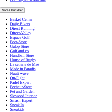
Vores butikker
Basket-Center
Daily Bikers
Direct Running
Direct-Volley
Espace Golf
Foot-Store
Galop Store
Golf and co
Handball-Store
House of Rugby
La sellerie de Maé
Made in Paradis
Nauti-wave
On-Fight
Padel-Expert
Pecheur-Store
Pet and Garden
Slowood Interior
Smash-Expert
Sneak'In
Sneakids