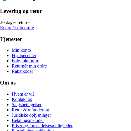
Levering og retur
30 dages returret
Returnér din ordre
Tjenester
Min konto
Hjælpecenter
Følg min ordre
Returnér min ordre
Rabatkoder
Om os
Hvem er vi?
Kontakt os
Salgsbetingelser
Retur & refundering
Juridiske oplysninger
Betalingsmetoder
Priser og forsendelsesmuligheder
Fortrolighedserklæring