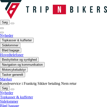
Søg
Nyheder
Topkasser & kufferter
Sidelommer
Blød bagage
Hovedtelefoner
Beskyttelse og synlighed
Navigation og kommunikation
Motorcykeludstyr
Tasker generelt
Mærker
Kundeservice i Frankrig
Sikker betaling
Nem retur
Søg
Nyheder
Topkasser & kufferter
Sidelommer
Blød bagage