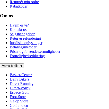
Returnér min ordre
Rabatkoder
Om os
Hvem er vi?
Kontakt os
Salgsbetingelser
Retur & refundering
Juridiske oplysninger
Betalingsmetoder
Priser og forsendelsesmuligheder
Fortrolighedserklæring
Vores butikker
Basket-Center
Daily Bikers
Direct Running
Direct-Volley
Espace Golf
Foot-Store
Galop Store
Golf and co