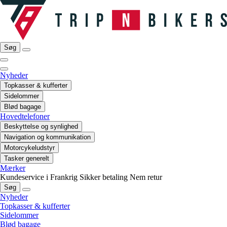
Søg
Nyheder
Topkasser & kufferter
Sidelommer
Blød bagage
Hovedtelefoner
Beskyttelse og synlighed
Navigation og kommunikation
Motorcykeludstyr
Tasker generelt
Mærker
Kundeservice i Frankrig
Sikker betaling
Nem retur
Søg
Nyheder
Topkasser & kufferter
Sidelommer
Blød bagage