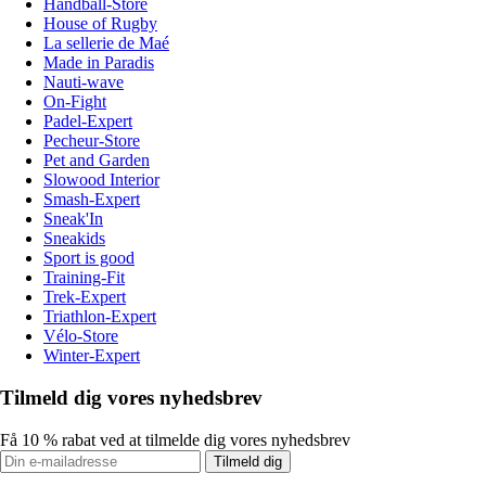
Handball-Store
House of Rugby
La sellerie de Maé
Made in Paradis
Nauti-wave
On-Fight
Padel-Expert
Pecheur-Store
Pet and Garden
Slowood Interior
Smash-Expert
Sneak'In
Sneakids
Sport is good
Training-Fit
Trek-Expert
Triathlon-Expert
Vélo-Store
Winter-Expert
Tilmeld dig vores nyhedsbrev
Få 10 % rabat ved at tilmelde dig vores nyhedsbrev
Tilmeld dig