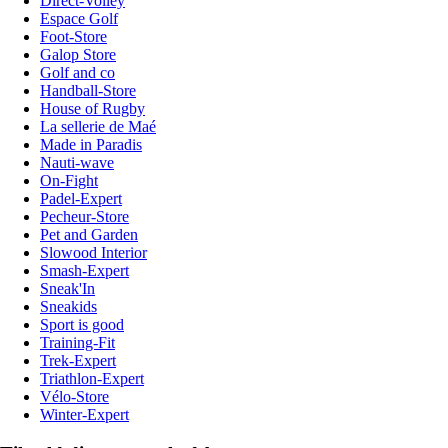
Direct-Volley
Espace Golf
Foot-Store
Galop Store
Golf and co
Handball-Store
House of Rugby
La sellerie de Maé
Made in Paradis
Nauti-wave
On-Fight
Padel-Expert
Pecheur-Store
Pet and Garden
Slowood Interior
Smash-Expert
Sneak'In
Sneakids
Sport is good
Training-Fit
Trek-Expert
Triathlon-Expert
Vélo-Store
Winter-Expert