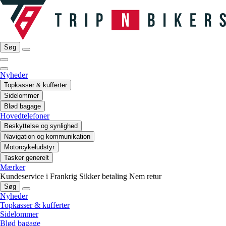
Søg
Nyheder
Topkasser & kufferter
Sidelommer
Blød bagage
Hovedtelefoner
Beskyttelse og synlighed
Navigation og kommunikation
Motorcykeludstyr
Tasker generelt
Mærker
Kundeservice i Frankrig
Sikker betaling
Nem retur
Søg
Nyheder
Topkasser & kufferter
Sidelommer
Blød bagage