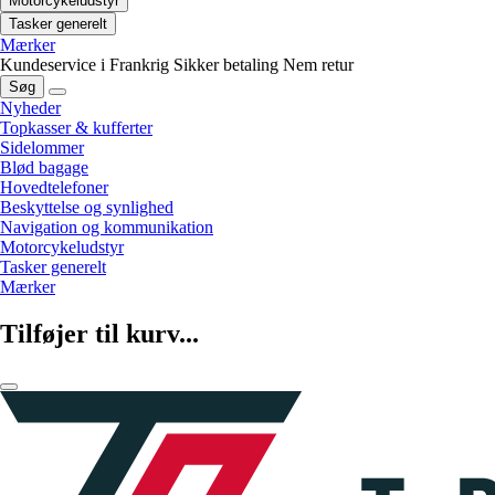
Motorcykeludstyr
Tasker generelt
Mærker
Kundeservice i Frankrig
Sikker betaling
Nem retur
Søg
Nyheder
Topkasser & kufferter
Sidelommer
Blød bagage
Hovedtelefoner
Beskyttelse og synlighed
Navigation og kommunikation
Motorcykeludstyr
Tasker generelt
Mærker
Tilføjer til kurv...